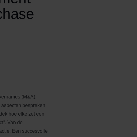
chase
overnames (M&A),
e) aspecten bespreken
dek hoe elke zet een
ct”. Van de
sactie. Een succesvolle