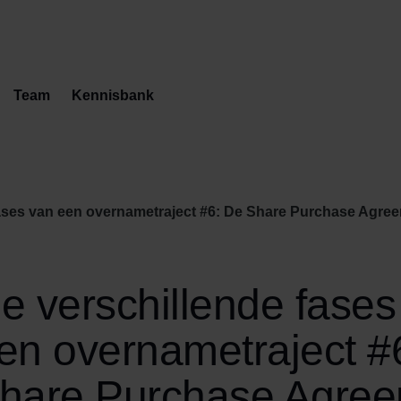
Team
Kennisbank
ases van een overnametraject #6: De Share Purchase Agreeme
e verschillende fases
en overnametraject #
hare Purchase Agre