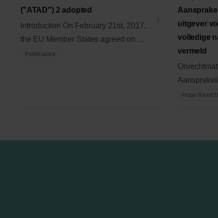
("ATAD") 2 adopted
Aansprakeli
uitgever vo
Introduction On February 21st, 2017,
volledige 
the EU Member States agreed on a
vermeld
directive (or “ATAD 2”) that ...
Publicaties
Onrechtmat
Aansprakeli
uitgever voo
Hoge Raad U