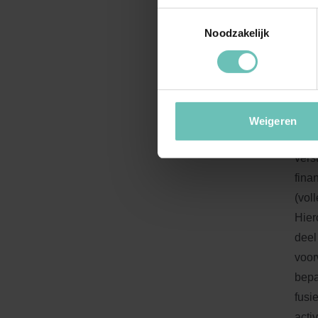
bonu
Toestemmingsselectie
Noodzakelijk
Mom
Ook 
gema
rege
of e
Weigeren
leni
vers
fina
(vol
Hier
deel
voor
bepa
fusi
acti