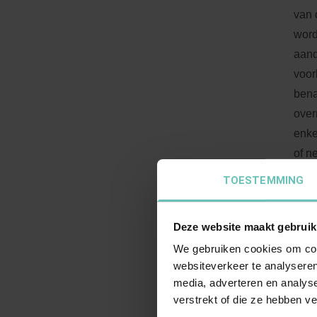
van 
word
aand
voor
bena
over
enke
of n
rech
TOESTEMMING
het 
vast
Deze website maakt gebruik
bala
We gebruiken cookies om cont
zijn
websiteverkeer te analyseren
kope
media, adverteren en analys
de e
verstrekt of die ze hebben v
norm