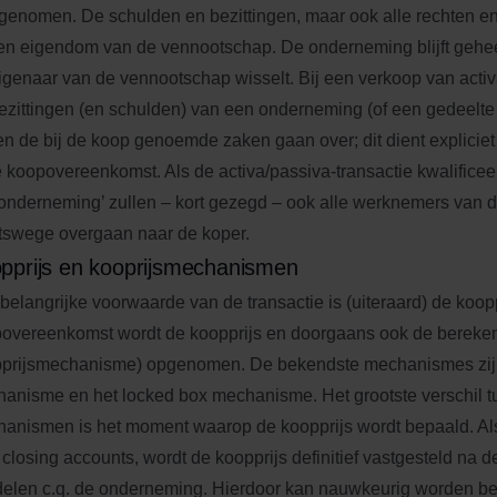
genomen. De schulden en bezittingen, maar ook alle rechten en
ven eigendom van de vennootschap. De onderneming blijft gehee
igenaar van de vennootschap wisselt. Bij een verkoop van acti
ezittingen (en schulden) van een onderneming (of een gedeelte
en de bij de koop genoemde zaken gaan over; dit dient explicie
e koopovereenkomst. Als de activa/passiva-transactie kwalificee
onderneming’ zullen – kort gezegd – ook alle werknemers van
tswege overgaan naar de koper.
pprijs en kooprijsmechanismen
belangrijke voorwaarde van de transactie is (uiteraard) de koopp
overeenkomst wordt de koopprijs en doorgaans ook de bereken
prijsmechanisme) opgenomen. De bekendste mechanismes zijn
anisme en het locked box mechanisme. Het grootste verschil 
anismen is het moment waarop de koopprijs wordt bepaald. Al
 closing accounts, wordt de koopprijs definitief vastgesteld na d
elen c.q. de onderneming. Hierdoor kan nauwkeurig worden b