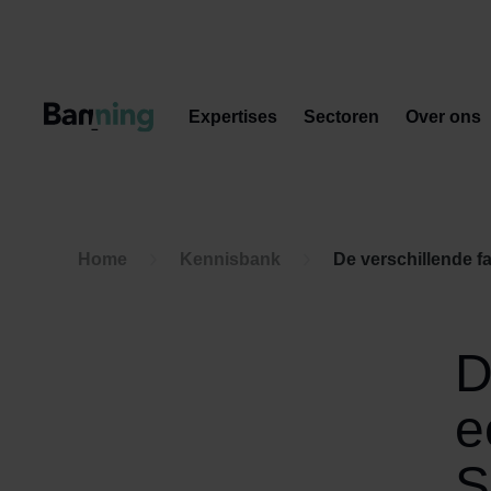
Skip to Content
Expertises
Sectoren
Over ons
Home
Kennisbank
De verschillende f
D
e
S