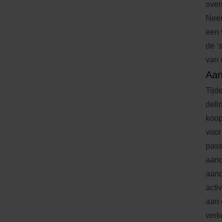
over
Neem
een 
de ‘
van 
Aan
Tijd
defi
koop
voor
pass
aand
aand
acti
aan 
verk