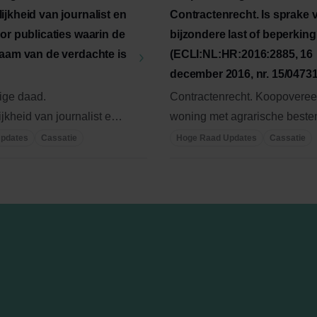
jkheid van journalist en
Contractenrecht. Is sprake 
or publicaties waarin de
bijzondere last of beperkin
naam van de verdachte is
(ECLI:NL:HR:2016:2885, 16
december 2016, nr. 15/04731
ige daad.
Contractenrecht. Koopovere
jkheid van journalist en
woning met agrarische best
r publicaties waarin de ...
Is sprake van bijzondere last .
pdates
Cassatie
Hoge Raad Updates
Cassatie