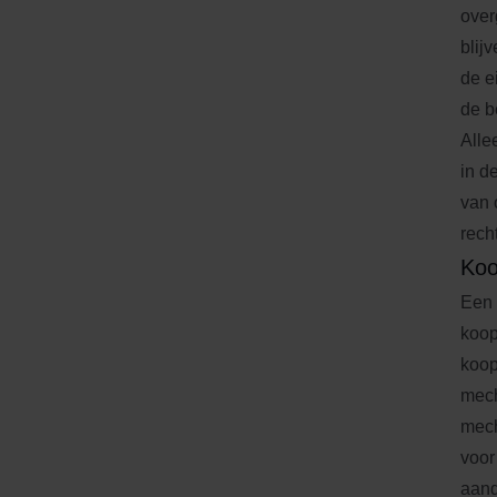
over
blij
de e
de b
Alle
in d
van 
rech
Koo
Een 
koop
koop
mech
mech
voor
aand