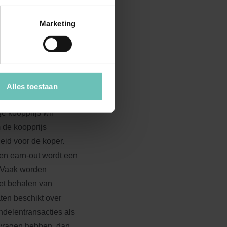
Marketing
ke afspraken worden
en voldaan. Maar
tgesteld (na-betaling
n (achtergestelde)
Alles toestaan
eden voor het
e koopprijs wil
 de koopprijs
eid voor de koper.
een earn-out wordt een
d. Vaak worden
et behalen van
en beschikt over
ndelentransacties als
 vragen hebben, dan