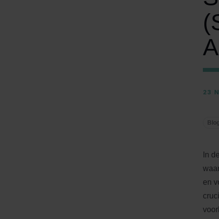
(
A
23 
Blo
In d
waar
en v
cruc
voor