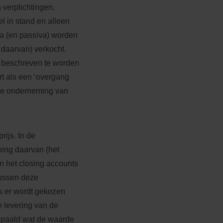
 verplichtingen,
l in stand en alleen
va (en passiva) worden
 daarvan) verkocht.
t beschreven te worden
rt als een ‘overgang
 de onderneming van
rijs. In de
ing daarvan (het
 het closing accounts
tussen deze
s er wordt gekozen
e levering van de
epaald wat de waarde