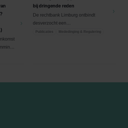
van
bij dringende reden
g?
De rechtbank Limburg ontbindt
desverzocht een
)
agentuurovereenkomst wegens een
Publicaties
Mededinging & Regulering
enkomst
‘vertrouwensbreuk’, ...
emming.
..