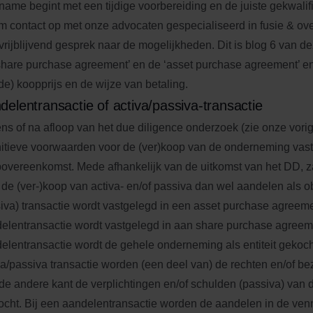
name begint met een tijdige voorbereiding en de juiste gekwalif
 contact op met onze advocaten gespecialiseerd in fusie & o
vrijblijvend gesprek naar de mogelijkheden. Dit is blog 6 van de
share purchase agreement’ en de ‘asset purchase agreement’ en 
de) koopprijs en de wijze van betaling.
delentransactie of activa/passiva-transactie
ens of na afloop van het due diligence onderzoek (zie onze vor
nitieve voorwaarden voor de (ver)koop van de onderneming vas
overeenkomst. Mede afhankelijk van de uitkomst van het DD, 
 de (ver-)koop van activa- en/of passiva dan wel aandelen als ob
iva) transactie wordt vastgelegd in een asset purchase agreem
elentransactie wordt vastgelegd in aan share purchase agreem
elentransactie wordt de gehele onderneming als entiteit gekoch
va/passiva transactie worden (een deel van) de rechten en/of bez
de andere kant de verplichtingen en/of schulden (passiva) van
ocht. Bij een aandelentransactie worden de aandelen in de ve