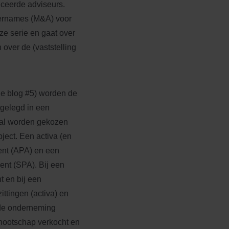
iceerde adviseurs.
vernames (M&A) voor
ze serie en gaat over
over de (vaststelling
ige blog #5) worden de
tgelegd in een
zal worden gekozen
ject. Een activa (en
ent (APA) en een
ent (SPA). Bij een
t en bij een
ittingen (activa) en
 de onderneming
nnootschap verkocht en