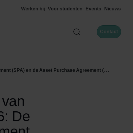
Werken bij
Voor studenten
Events
Nieuws
Contact
Zoek
nt (SPA) en de Asset Purchase Agreement (APA)
 van
6: De
ement