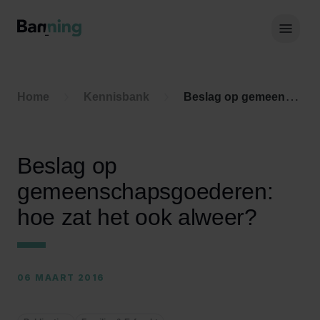
Skip to Content
Hoof
Home
Kennisbank
Beslag op gemeenschapsgoederen: hoe zat het ook alweer?
Beslag op
gemeenschapsgoederen:
hoe zat het ook alweer?
06 MAART 2016