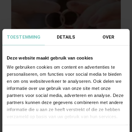
TOESTEMMING
DETAILS
OVER
15 MEI 2010
Afstand van de huwelijksgemeenschap bij
faillissement
Deze website maakt gebruik van cookies
Wanneer de man en de vrouw in gemeenschap
We gebruiken cookies om content en advertenties te
van goederen gehuwd zijn en een van beiden
personaliseren, om functies voor social media te bieden
gaat failliet, ...
en om ons websiteverkeer te analyseren. Ook delen we
Publicaties
Familie- & Erfrecht
informatie over uw gebruik van onze site met onze
partners voor social media, adverteren en analyse. Deze
partners kunnen deze gegevens combineren met andere
informatie die u aan ze heeft verstrekt of die ze hebben
verzameld op basis van uw gebruik van hun services.