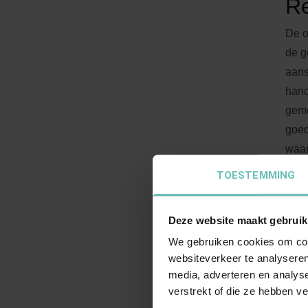
Re
De o
de g
aans
hand
geme
goed
waar
vrou
TOESTEMMING
niet
van 
Deze website maakt gebruik
bied
We gebruiken cookies om cont
websiteverkeer te analyseren
A
media, adverteren en analys
verstrekt of die ze hebben v
Afst