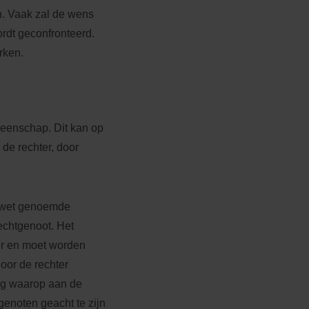
. Vaak zal de wens
ordt geconfronteerd.
rken.
meenschap. Dit kan op
de rechter, door
j wet genoemde
echtgenoot. Het
er en moet worden
oor de rechter
dag waarop aan de
genoten geacht te zijn