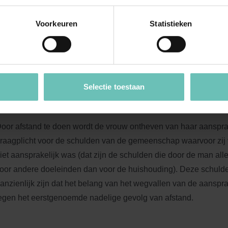
onden. Het rechtsgevolg van afstand is tweeledig:
Voorkeuren
Statistieken
et deel van de gemeenschap waarvan de vrouw afstand doet, wa
an de man. Dit betekent dat alle gemeenschappelijke goederen u
igendom worden. De vrouw mag alleen haar bed, beddengoed,
n kan de papieren en gedenkstukken afkomstig van haar famili
Selectie toestaan
rijs overnemen. Dit is een zeer ingrijpend gevolg.
oor afstand te doen wordt de vrouw ontheven van haar aanspra
raagplicht voor de schulden van de gemeenschap waarvoor zij 
iet aansprakelijk was (dat zijn de schulden die door de man al
oor andere doeleinden dan voor de huishouding). Deze schuld
anzienlijk zijn dat het belang van het wegvallen van de aanspr
egen het eerstgenoemde nadelige gevolg van afstand.