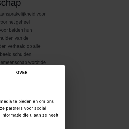
schap
aansprakelijkheid voor
oor het geheel
rvoor beiden hun
chulden van de
en verhaald op alle
rbeeld schulden
 gemeenschap wordt de
 de ontbinding alleen
OVER
verdwijnt. De figuur
an dan uitkomst
 media te bieden en om ons
ze partners voor social
nformatie die u aan ze heeft
gemeenschap is