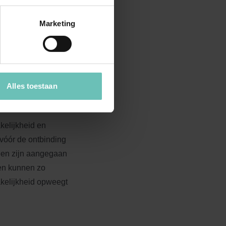
Marketing
st aan bij het deel
itsluitend zijn
 en kleding behouden
e tegen de geschatte
Alles toestaan
kelijkheid en
vóór de ontbinding
leen zijn aangegaan
en kunnen zo
akelijkheid opweegt