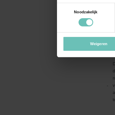
ontb
Toestemmingsselectie
Noodzakelijk
H
v
-
e
e
Weigeren
p
D
d
n
v
-
a
t