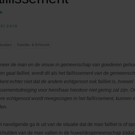
MEI 2010
icaties
Familie- & Erfrecht
eer de man en de vrouw in gemeenschap van goederen gehuw
en gaat failliet, wordt dit als het faillissement van de gemeens
kent echter niet dat de andere echtgenoot ook failliet is, hoewel
lissementsdreiging voor hem/haar hierdoor niet gering zal zijn.
re echtgenoot wordt meegezogen in het faillissement, kunnen m
en.
t navolgende ga ik uit van de situatie dat de man failliet is of spo
chulden van de man vallen in de huwelijksgemeenschap zodat 