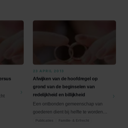
23 APRIL 2013
ersus
Afwijken van de hoofdregel op
grond van de beginselen van
redelijkheid en billijkheid
cht
Een ontbonden gemeenschap van
ngrijke
goederen dient bij helfte te worden
verdeeld. Aan de in de huwelijkse ...
Publicaties
Familie- & Erfrecht