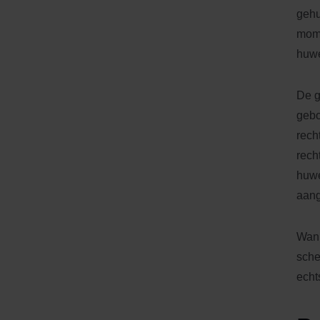
gehu
mome
huwel
De g
gebo
rech
rech
huwe
aang
Wann
sche
echt