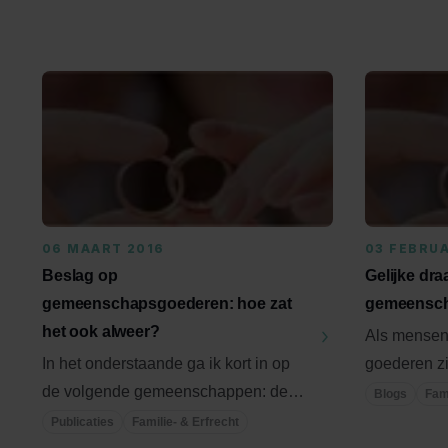
06 MAART 2016
03 FEBRUA
Beslag op
Gelijke dr
gemeenschapsgoederen: hoe zat
gemeensc
het ook alweer?
Als mensen
In het onderstaande ga ik kort in op
goederen zi
de volgende gemeenschappen: de
het eind van
Blogs
Fami
onverdeelde nalatenschap, de ...
Publicaties
Familie- & Erfrecht