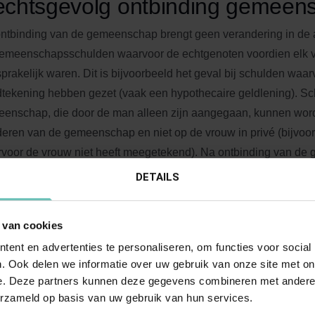
chtsgevolg ontbinding gemeen
ntbinding van de gemeenschap brengt geen verandering in de 
emeenschapsschulden waarvoor de echtgenoten voordien elk v
prakelijk waren. Dit is bijvoorbeeld het geval bij schulden waa
tekening hebben gezet (vaak een hypothecaire geldlening). S
enschap, die door de man alleen zijn aangegaan, kunnen word
eren van de gemeenschap en niet op de vrouw in privé (bijvoo
voor de vrouw niet heeft meegetekend). Na ontbinding van de
w voor 50% aansprakelijk voor deze schulden. Dat betekent dat
DETAILS
 tot gevolg heeft dat de aansprakelijkheid van de vrouw volledig 
het afstand doen van de (inmiddels ontbonden) gemeenschap k
 van cookies
en.
ent en advertenties te personaliseren, om functies voor social
. Ook delen we informatie over uw gebruik van onze site met on
fstand gemeenschap
e. Deze partners kunnen deze gegevens combineren met andere i
erzameld op basis van uw gebruik van hun services.
and doen van de gemeenschap is alleen mogelijk wanneer de 