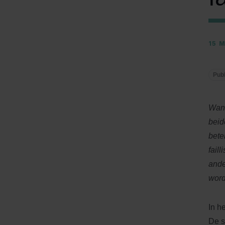
15 
Publ
Wann
beid
bete
fail
ande
word
In he
De s