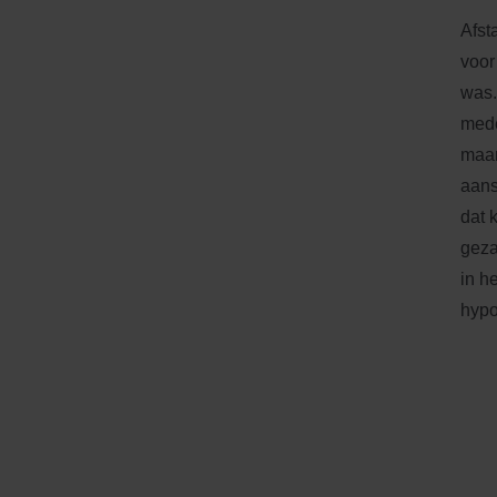
Afst
voor
was.
mede
maar
aans
dat 
geza
in h
hypo