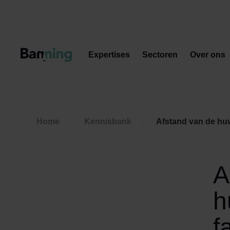
Skip to Content
Expertises
Sectoren
Over ons
Home
Kennisbank
Afstand van de huw
A
h
f