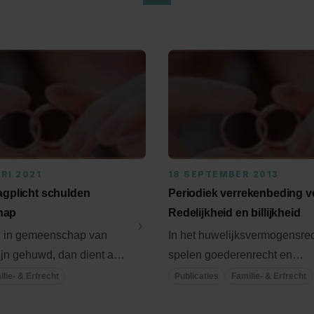
RI 2021
18 SEPTEMBER 2013
aagplicht schulden
Periodiek verrekenbeding v
hap
Redelijkheid en billijkheid
 in gemeenschap van
In het huwelijksvermogensre
jn gehuwd, dan dient aan
spelen goederenrecht en
 het huwelijk de ...
verbintenissenrecht een bela
lie- & Erfrecht
Publicaties
Familie- & Erfrecht
rol. ...