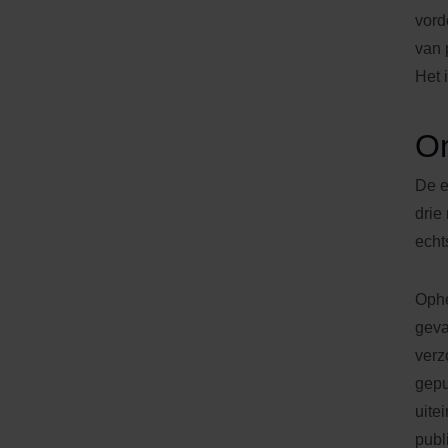
vord
van 
Het 
On
De e
drie
echt
Ophe
geva
verz
gepu
uite
publ