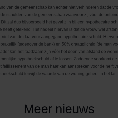
and van de gemeenschap kan echter niet verhinderen dat de vrou
 de schulden van de gemeenschap waarvoor zij vóór de ontbind
 Dit zal dus bijvoorbeeld het geval zijn bij een hypothecaire s
 heeft getekend. Het nadeel hiervan is dat de vrouw wel afsta
 niet van de daarvoor aangegane hypothecaire schuld. Hiervoor 
prakelijk (tegenover de bank) en 50% draagplichtig (de man vo
kader kan het raadzaam zijn vóór het doen van afstand de woni
menlijke hypotheekschuld af te lossen. Zodoende voorkomt de 
et faillissement van de man haar kan aanspreken voor de helft v
theekschuld terwijl de waarde van de woning geheel in het faill
Meer nieuws