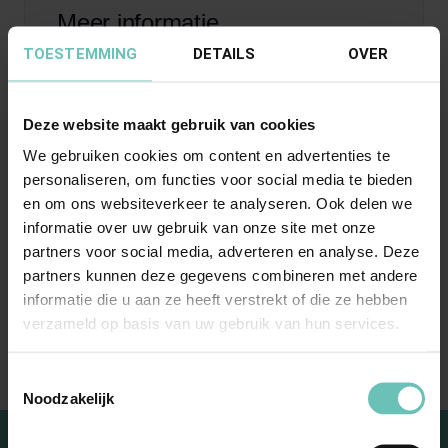
Meer informatie
TOESTEMMING
DETAILS
OVER
Bouwrecht
Huurrecht
Deze website maakt gebruik van cookies
Milieurecht
We gebruiken cookies om content en advertenties te
Onroerend goed
personaliseren, om functies voor social media te bieden
en om ons websiteverkeer te analyseren. Ook delen we
Projectontwikkeling
informatie over uw gebruik van onze site met onze
Ruimtelijke bestuursrecht
partners voor social media, adverteren en analyse. Deze
Transformatie
partners kunnen deze gegevens combineren met andere
informatie die u aan ze heeft verstrekt of die ze hebben
Zorgvastgoed
verzameld op basis van uw gebruik van hun services.
Toestemmingsselectie
Noodzakelijk