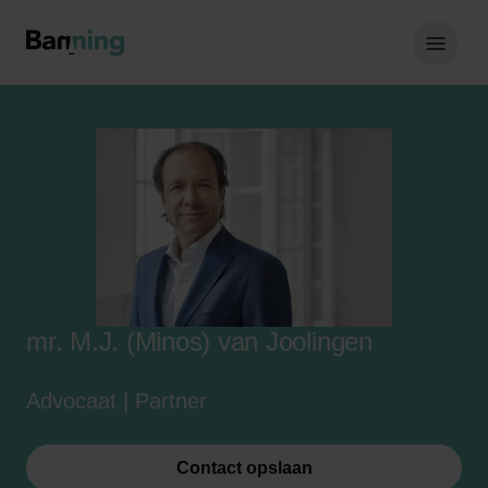
Skip to Content
Hoof
mr. M.J. (Minos) van Joolingen
Advocaat | Partner
Contact opslaan