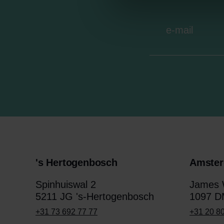
's Hertogenbosch
Amste
Spinhuiswal 2
James W
5211 JG 's-Hertogenbosch
1097 D
+31 73 692 77 77
+31 20 8