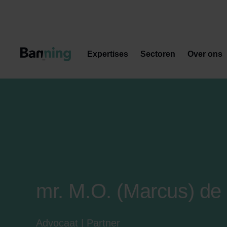
Skip to Content
Expertises
Sectoren
Over ons
mr. M.O. (Marcus) de
Advocaat | Partner