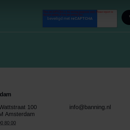
rdam
attstraat 100
info@banning.nl
M Amsterdam
00 80 00