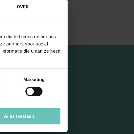
t@banning.nl
OVER
Bekijk profiel
 media te bieden en om ons
ze partners voor social
nformatie die u aan ze heeft
Marketing
 onze
Alles toestaan