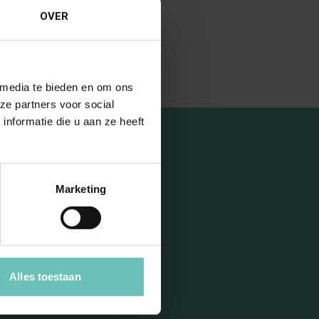
ar@banning.nl
OVER
Bekijk profiel
 media te bieden en om ons
ze partners voor social
nformatie die u aan ze heeft
Marketing
 onze
Alles toestaan