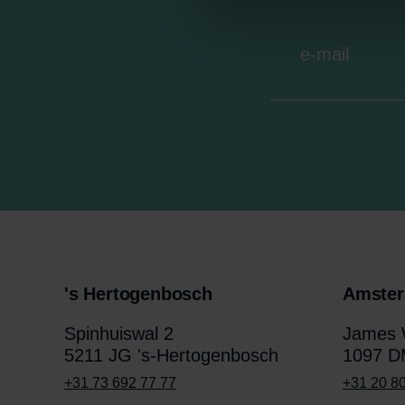
's Hertogenbosch
Amste
Spinhuiswal 2
James W
5211 JG 's-Hertogenbosch
1097 D
+31 73 692 77 77
+31 20 8