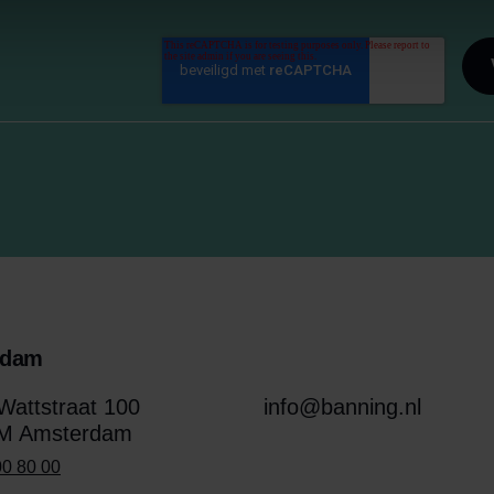
rdam
attstraat 100
info@banning.nl
M Amsterdam
00 80 00