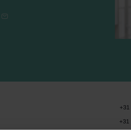
kedIn
E-mail
+31 
+31 