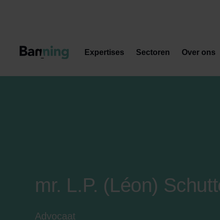
Skip to Content
Expertises
Sectoren
Over ons
mr. L.P. (Léon) Schutt
Advocaat