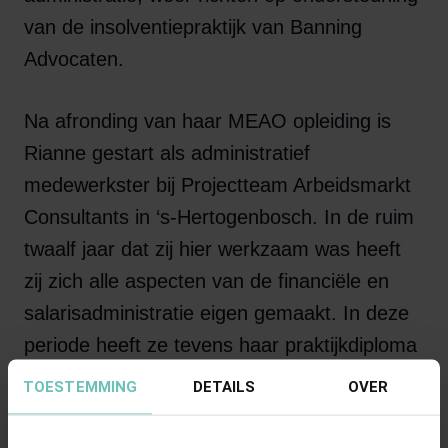
van de insolventiepraktijk van Banning
Advocaten.
Na afronding van haar MEAO opleiding is
Rianne gestart als administratief
medewerkster bij Projectteam Arbeidsmarkt
Consultants in ‘s-Hertogenbosch. In de ruim
twaalf jaar dat zij hier werkzaam was heeft
zij zich alle aspecten van de financiële en
salarisadministratie eigen gemaakt. In deze
periode heeft ze tevens haar praktijkdiploma
salarisadministratie behaald.
TOESTEMMING
DETAILS
OVER