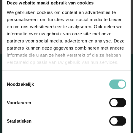
Deze website maakt gebruik van cookies
“Als je doet wat je leuk
We gebruiken cookies om content en advertenties te
vindt, hoef je nooit te
personaliseren, om functies voor social media te bieden
en om ons websiteverkeer te analyseren. Ook delen we
werken”
informatie over uw gebruik van onze site met onze
partners voor social media, adverteren en analyse. Deze
partners kunnen deze gegevens combineren met andere
informatie die u aan ze heeft verstrekt of die ze hebben
verzameld op basis van uw gebruik van hun services.
Toestemmingsselectie
Noodzakelijk
Voorkeuren
Blijf op de hoogte met onze
nieuwsbrief
Statistieken