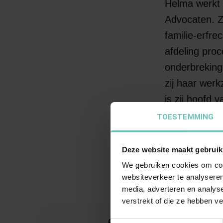
Helma werkt 
Advocaten. Z
familie-erfr
afdeling pro
onderbreking
zij haar we
is zij hoofd 
TOESTEMMING
Helma is als
en heeft in 
Deze website maakt gebruik
houdt zich o
We gebruiken cookies om cont
websiteverkeer te analyseren
media, adverteren en analys
verstrekt of die ze hebben v