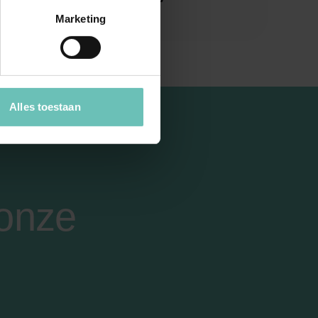
 samen kan”
Marketing
Alles toestaan
 onze