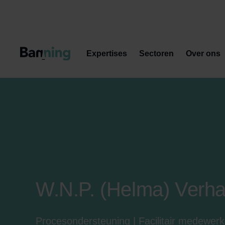
Skip to Content
Expertises
Sectoren
Over ons
W.N.P. (Helma) Verha
Procesondersteuning | Facilitair medewerk