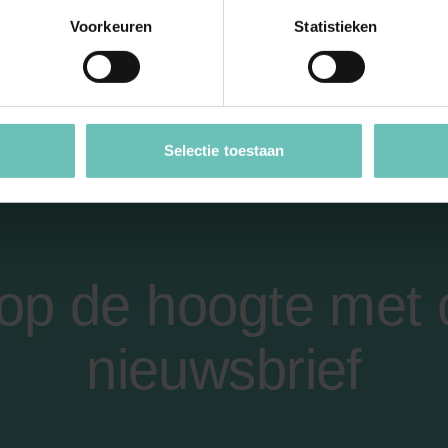
eilijk doen als het
Voorkeuren
Statistieken
Selectie toestaan
f op de hoogte met
nieuwsbrief