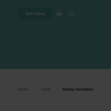
Bel Helma
LinkedIn
E-mail
Home
Team
Helma Verhallen