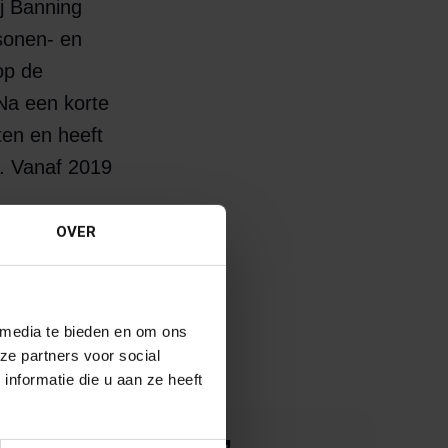
ij Banning
rsonen- en
op de
 Na een korte
en en heeft
. Vanaf 2019
OVER
zaam geweest
. Inmiddels
Banning.
 media te bieden en om ons
ze partners voor social
nformatie die u aan ze heeft