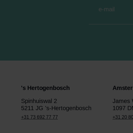
's Hertogenbosch
Amste
Spinhuiswal 2
James W
5211 JG 's-Hertogenbosch
1097 D
+31 73 692 77 77
+31 20 8