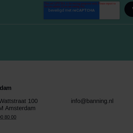
rdam
attstraat 100
info@banning.nl
M Amsterdam
00 80 00