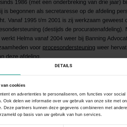
sinds 1986 (met een onderbreking van drie jaar) b
ij is begonnen als secretaresse op de afdeling pe
echt. Vanaf 1995 t/m 2001 is zij werkzaam geweest 
cesondersteuning (destijds de procuratenafdeling).
 werkt Helma vanaf 2004 weer bij Banning Advocat
rkzaamheden voor
procesondersteuning
weer hervat
van deze afdeling.
DETAILS
 juridisch secretaresse op meerdere secties werk
de loop der jaren meerdere functies en taken gehad
 van cookies
ok bezig met de facilitaire werkzaamheden binnen 
ent en advertenties te personaliseren, om functies voor social
. Ook delen we informatie over uw gebruik van onze site met on
e. Deze partners kunnen deze gegevens combineren met andere i
erzameld op basis van uw gebruik van hun services.