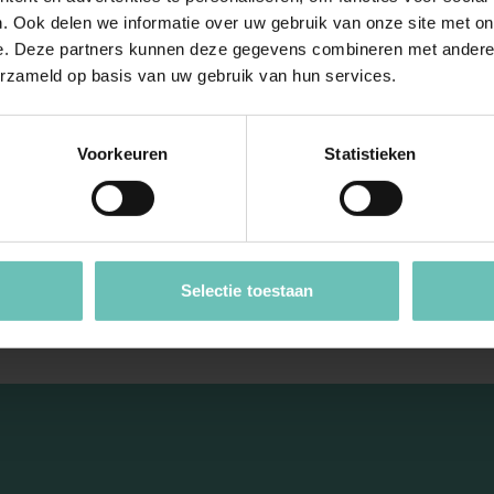
chrijven Fatma als proactief, betrokken en pragmat
. Ook delen we informatie over uw gebruik van onze site met on
e. Deze partners kunnen deze gegevens combineren met andere i
erzameld op basis van uw gebruik van hun services.
enge, I turn complex 
Voorkeuren
Statistieken
 solutions, enabling 
heir goals successfull
Selectie toestaan