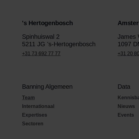
's Hertogenbosch
Amste
Spinhuiswal 2
James W
5211 JG 's-Hertogenbosch
1097 D
+31 73 692 77 77
+31 20 8
Banning Algemeen
Data
Team
Kennisb
Internationaal
Nieuws
Expertises
Events
Sectoren