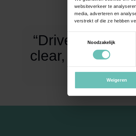
Cliënten oms
websiteverkeer te analyseren
media, adverteren en analys
verstrekt of die ze hebben v
“Driven by chall
Toestemmingsselectie
Noodzakelijk
clear, actionable
t
Weigeren