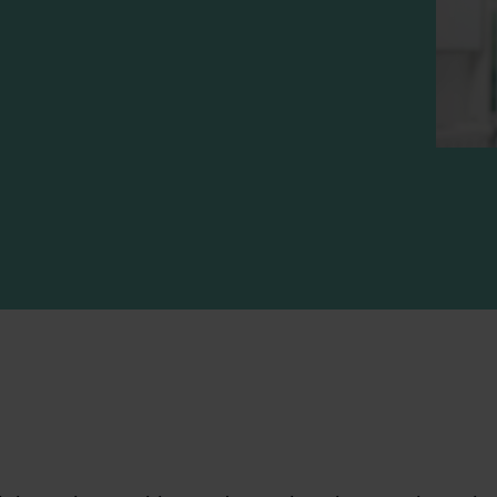
n
-mail