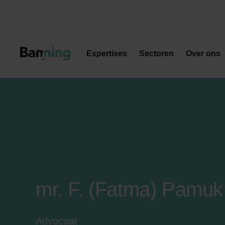
Skip to Content
Expertises
Sectoren
Over ons
mr. F. (Fatma) Pamuk
Advocaat