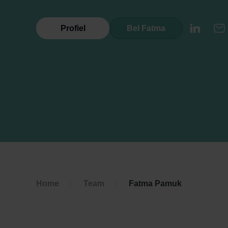
Profiel
Bel Fatma
LinkedI
E
Home
Team
Fatma Pamuk