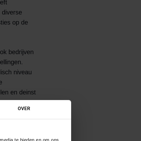
eft
 diverse
sties op de
ook bedrijven
ellingen.
isch niveau
e
len en deinst
 omzetten van
OVER
e cliënt
 media te bieden en om ons