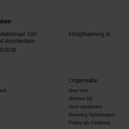
rdam
attstraat 100
info@banning.nl
M Amsterdam
00 80 00
Organisatie
ank
Over ons
Werken bij
Voor studenten
Banning Opleidingen
Paleis als Clubhuis