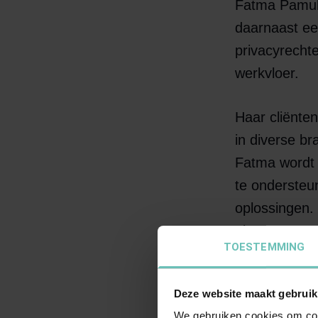
Fatma Pamuk
daarnaast een
privacyrechte
werkvloer.
Haar cliënten
in diverse br
Fatma wordt 
te ondersteun
oplossingen.
niet terug v
TOESTEMMING
juridisch co
meteen in de
Deze website maakt gebruik
We gebruiken cookies om cont