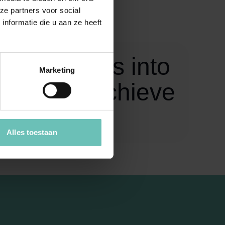
isch.
ze partners voor social
nformatie die u aan ze heeft
legal issues into
Marketing
clients to achieve
y”
Alles toestaan