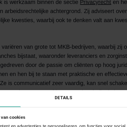
 is werkzaam binnen de sectie
Privacyrecht
en he
 arbeidsrechtelijke achtergrond. Zij adviseert over
lijke kwesties, waarbij ook te denken valt aan kwe
 variëren van grote tot MKB-bedrijven, waarbij zij 
anches bijstaat, waaronder leveranciers en zorginst
gedreven door de passie om cliënten op hoog jurid
en en hen bij te staan met praktische en effectiev
 Ze is communicatief zeer vaardig, kan snel schake
oor complexe vraagstukken. Haar kracht ligt in het
DETAILS
mplexe vraagstukken naar praktische adviezen die d
 praktijk kan brengen.
 van cookies
ent en advertenties te personaliseren, om functies voor social