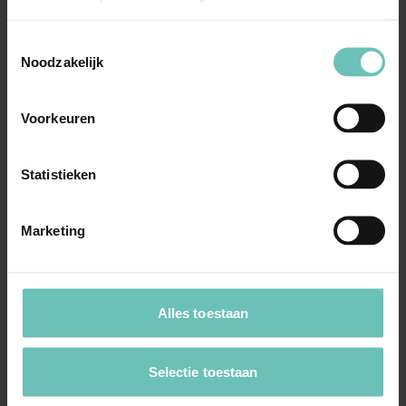
Toestemmingsselectie
24 AUGUSTUS 2022
Noodzakelijk
“Paleis met een hoofdletter: Verbouwen &
Verbinden” – aflevering 4
Voorkeuren
𝐒𝐚𝐦𝐞𝐧 𝐯𝐞𝐫𝐛𝐨𝐮𝐰𝐞𝐧 𝐞𝐧 𝐯𝐞𝐫𝐛𝐢𝐧𝐝𝐞𝐧! In vier
afleveringen hebben wij u het ...
Statistieken
Documentaire
Marketing
Alles toestaan
Selectie toestaan
04 NOVEMBER 2021