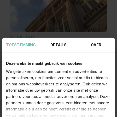
04 MEI 2021
TOESTEMMING
“Paleis met een hoofdletter: Verbouwen &
DETAILS
OVER
Verbinden” – aflevering 1
𝐒𝐚𝐦𝐞𝐧 𝐯𝐞𝐫𝐛𝐨𝐮𝐰𝐞𝐧 𝐞𝐧 𝐯𝐞𝐫𝐛𝐢𝐧𝐝𝐞𝐧! In vier
Deze website maakt gebruik van cookies
afleveringen nemen wij u de komende ...
We gebruiken cookies om content en advertenties te
Documentaire
personaliseren, om functies voor social media te bieden
en om ons websiteverkeer te analyseren. Ook delen we
informatie over uw gebruik van onze site met onze
partners voor social media, adverteren en analyse. Deze
partners kunnen deze gegevens combineren met andere
informatie die u aan ze heeft verstrekt of die ze hebben
verzameld op basis van uw gebruik van hun services.