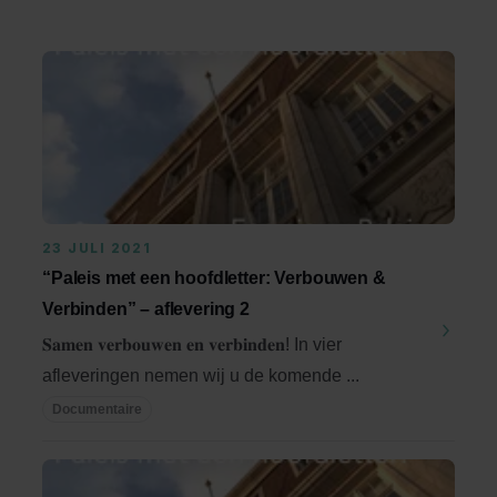
23 JULI 2021
“Paleis met een hoofdletter: Verbouwen &
Verbinden” – aflevering 2
𝐒𝐚𝐦𝐞𝐧 𝐯𝐞𝐫𝐛𝐨𝐮𝐰𝐞𝐧 𝐞𝐧 𝐯𝐞𝐫𝐛𝐢𝐧𝐝𝐞𝐧! In vier
afleveringen nemen wij u de komende ...
Documentaire