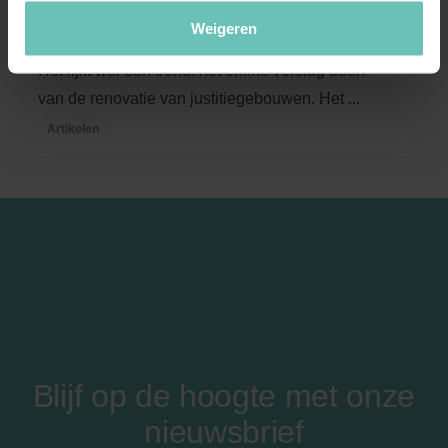
Helemaal hip: volg online een
Weigeren
justitiepaleisrenovatie
Het lijkt wel een trend: het online verslag doen
van de renovatie van justitiegebouwen. Het ...
Artikelen
Blijf op de hoogte met onze
nieuwsbrief