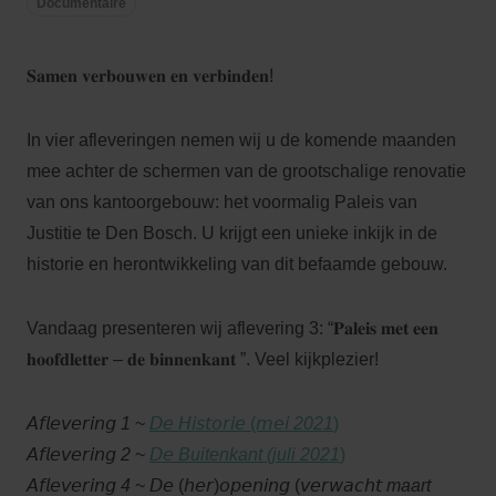
Documentaire
𝐒𝐚𝐦𝐞𝐧 𝐯𝐞𝐫𝐛𝐨𝐮𝐰𝐞𝐧 𝐞𝐧 𝐯𝐞𝐫𝐛𝐢𝐧𝐝𝐞𝐧!
In vier afleveringen nemen wij u de komende maanden
mee achter de schermen van de grootschalige renovatie
van ons kantoorgebouw: het voormalig Paleis van
Justitie te Den Bosch. U krijgt een unieke inkijk in de
historie en herontwikkeling van dit befaamde gebouw.
Vandaag presenteren wij aflevering 3: “𝐏𝐚𝐥𝐞𝐢𝐬 𝐦𝐞𝐭 𝐞𝐞𝐧
𝐡𝐨𝐨𝐟𝐝𝐥𝐞𝐭𝐭𝐞𝐫 – 𝐝𝐞 𝐛𝐢𝐧𝐧𝐞𝐧𝐤𝐚𝐧𝐭 ”. Veel kijkplezier!
𝘈𝘧𝘭𝘦𝘷𝘦𝘳𝘪𝘯𝘨
1
~
𝘋𝘦 𝘏𝘪𝘴𝘵𝘰𝘳𝘪𝘦 (𝘮𝘦𝘪
2021
)
𝘈𝘧𝘭𝘦𝘷𝘦𝘳𝘪𝘯𝘨
2
~
𝘋𝘦
Buitenkant
(juli 2021
)
𝘈𝘧𝘭𝘦𝘷𝘦𝘳𝘪𝘯𝘨
4
~ 𝘋𝘦 (𝘩𝘦𝘳)𝘰𝘱𝘦𝘯𝘪𝘯𝘨 (𝘷𝘦𝘳𝘸𝘢𝘤𝘩𝘵
maart