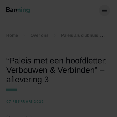
Skip to Content
Hoof
Home
Over ons
Paleis als clubhuis
“Pa
“Paleis met een hoofdletter:
Verbouwen & Verbinden” –
aflevering 3
07 FEBRUARI 2022