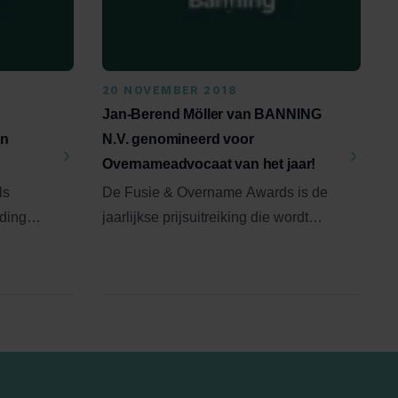
20 NOVEMBER 2018
Jan-Berend Möller van BANNING
in
N.V. genomineerd voor
Overnameadvocaat van het jaar!
ls
De Fusie & Overname Awards is de
iding
jaarlijkse prijsuitreiking die wordt
ie waren
georganiseerd door Brookz ...