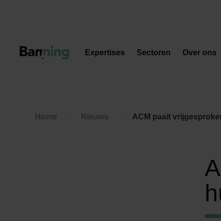
Skip to Content
Expertises
Sectoren
Over ons
Home
Nieuws
ACM paait vrijgesprok
A
h