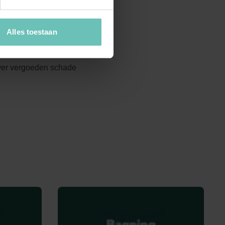
Alles toestaan
inzake
over vergoeden schade