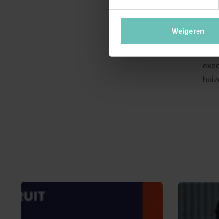
Weigeren
Zie 
exec
huiz