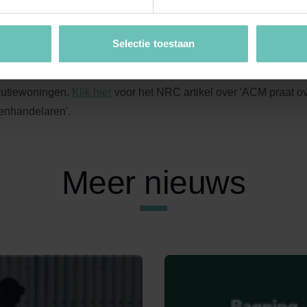
Selectie toestaan
ook onze eerdere publicatie over de hoger beroepsprocedure 
utiewoningen.
Klik hier
voor het NRC artikel over 'ACM praat 
enhandelaren'.
Meer nieuws