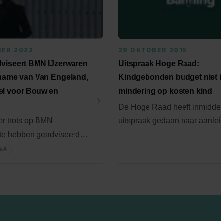
BER 2022
29 OKTOBER 2015
viseert BMN IJzerwaren
Uitspraak Hoge Raad:
rname van Van Engeland,
Kindgebonden budget niet 
el voor Bouw en
mindering op kosten kind
De Hoge Raad heeft inmidde
er trots op BMN
uitspraak gedaan naar aanle
 te hebben geadviseerd
van de prejudiciële vragen d
name van de activiteiten
...
M&A