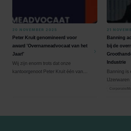
20 NOVEMBER 2025
21 NOVEM
Peter Kruit genomineerd voor
Banning ad
award 'Overnameadvocaat van het
bij de ove
Jaar!'
Groothand
Industrie
Wij zijn enorm trots dat onze
kantoorgenoot Peter Kruit één van
Banning is 
de vijf genomineerden is voor de ...
IJzerwaren
bij de over
Corporate/
van ...