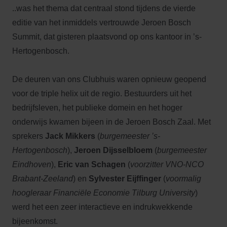
..was het thema dat centraal stond tijdens de vierde
editie van het inmiddels vertrouwde Jeroen Bosch
Summit, dat gisteren plaatsvond op ons kantoor in ’s-
Hertogenbosch.
De deuren van ons Clubhuis waren opnieuw geopend
voor de triple helix uit de regio. Bestuurders uit het
bedrijfsleven, het publieke domein en het hoger
onderwijs kwamen bijeen in de Jeroen Bosch Zaal. Met
sprekers
Jack Mikkers
(
burgemeester ’s-
Hertogenbosch
),
Jeroen Dijsselbloem
(
burgemeester
Eindhoven
),
Eric van Schagen
(
voorzitter VNO-NCO
Brabant-Zeeland
) en
Sylvester Eijffinger
(
voormalig
hoogleraar Financiële Economie Tilburg University
)
werd het een zeer interactieve en indrukwekkende
bijeenkomst.