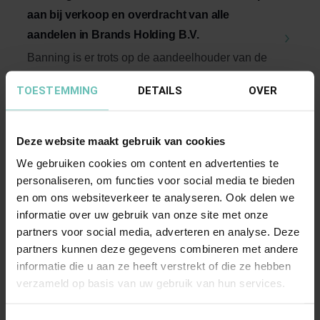
aan bij verkoop en overdracht van alle
aandelen in Brands Holding B.V.
Banning is er trots op de aandeelhouder van de
Brands groep geadviseerd te hebben bij de
TOESTEMMING
DETAILS
OVER
verkoop en ...
Corporate/M&A
Deze website maakt gebruik van cookies
We gebruiken cookies om content en advertenties te
personaliseren, om functies voor social media te bieden
en om ons websiteverkeer te analyseren. Ook delen we
informatie over uw gebruik van onze site met onze
partners voor social media, adverteren en analyse. Deze
partners kunnen deze gegevens combineren met andere
09 FEBRUARI 2023
informatie die u aan ze heeft verstrekt of die ze hebben
Banning adviseerde de oprichter/enig
verzameld op basis van uw gebruik van hun services.
aandeelhouder van Van Asperen
Tandheelkunde bij de verkoop en overdracht