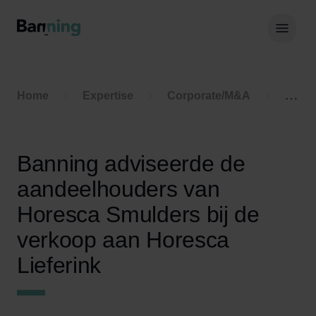
Skip to Content
Hoof
Home
Expertise
Corporate/M&A
Trac
Banning adviseerde de
aandeelhouders van
Horesca Smulders bij de
verkoop aan Horesca
Lieferink