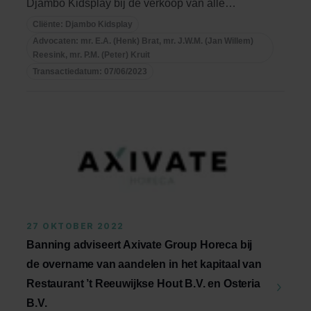
Djambo Kidsplay bij de verkoop van alle
aandelen in Djambo ...
Cliënte: Djambo Kidsplay
Advocaten: mr. E.A. (Henk) Brat, mr. J.W.M. (Jan Willem)
Reesink, mr. P.M. (Peter) Kruit
Transactiedatum: 07/06/2023
27 OKTOBER 2022
Banning adviseert Axivate Group Horeca bij
de overname van aandelen in het kapitaal van
Restaurant ’t Reeuwijkse Hout B.V. en Osteria
B.V.