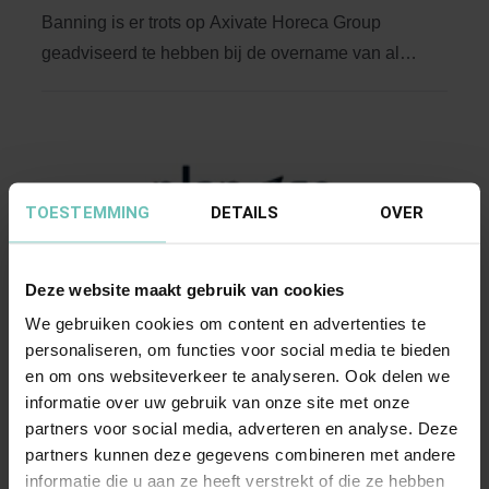
Banning is er trots op Axivate Horeca Group
geadviseerd te hebben bij de overname van alle
aandelen ...
TOESTEMMING
DETAILS
OVER
Deze website maakt gebruik van cookies
03 OKTOBER 2023
We gebruiken cookies om content en advertenties te
Banning adviseerde de
personaliseren, om functies voor social media te bieden
oprichters/aandeelhouders van PlanGo bij de
en om ons websiteverkeer te analyseren. Ook delen we
verkoop en overdracht van een
informatie over uw gebruik van onze site met onze
meerderheidsbelang in PlanGo B.V. aan Écart
partners voor social media, adverteren en analyse. Deze
partners kunnen deze gegevens combineren met andere
Invest.
informatie die u aan ze heeft verstrekt of die ze hebben