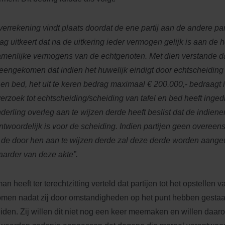
verrekening vindt plaats doordat de ene partij aan de andere par
ag uitkeert dat na de uitkering ieder vermogen gelijk is aan de h
menlijke vermogens van de echtgenoten. Met dien verstande dat
eengekomen dat indien het huwelijk eindigt door echtscheiding 
l en bed, het uit te keren bedrag maximaal € 200.000,- bedraagt 
verzoek tot echtscheiding/scheiding van tafel en bed heeft inged
nderling overleg aan te wijzen derde heeft beslist dat de indiene
ntwoordelijk is voor de scheiding. Indien partijen geen overee
 de door hen aan te wijzen derde zal deze derde worden aange
arder van deze akte”.
an heeft ter terechtzitting verteld dat partijen tot het opstellen
men nadat zij door omstandigheden op het punt hebben gesta
iden. Zij willen dit niet nog een keer meemaken en willen daa