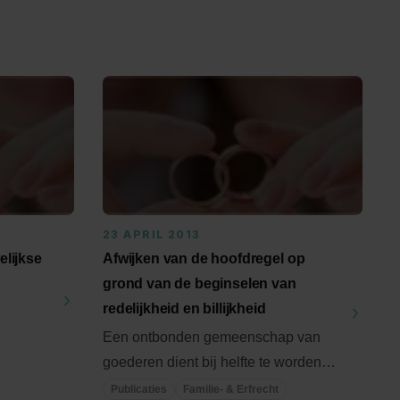
23 APRIL 2013
elijkse
Afwijken van de hoofdregel op
grond van de beginselen van
redelijkheid en billijkheid
Een ontbonden gemeenschap van
lijk
goederen dient bij helfte te worden
verdeeld. Aan de in de huwelijkse ...
Publicaties
Familie- & Erfrecht