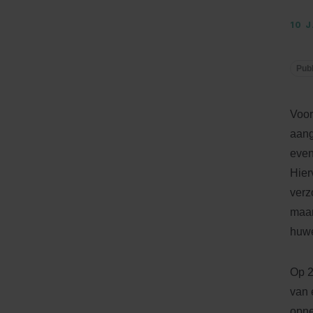
10 
Publ
Voor
aang
even
Hier
verz
maan
huwe
Op 2
van 
opne