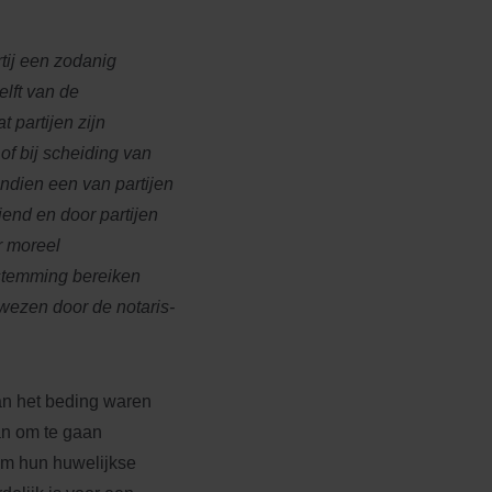
tij een zodanig
elft van de
 partijen zijn
of bij scheiding van
indien een van partijen
iend en door partijen
r moreel
nstemming bereiken
wezen door de notaris-
 van het beding waren
an om te gaan
rom hun huwelijkse