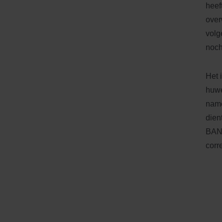
heef
over
volg
noch
Het 
huwe
name
dien
BANN
corr