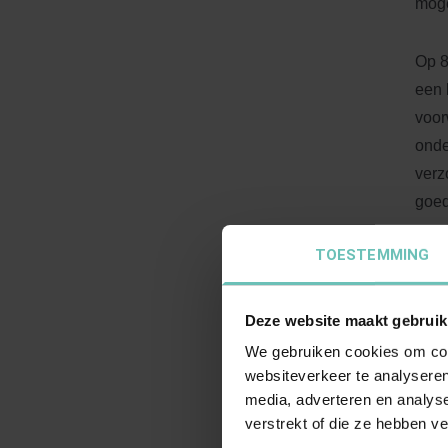
mog
Op 8
een 
voor
onde
verz
goed
TOESTEMMING
Part
aans
uits
Deze website maakt gebruik
conf
We gebruiken cookies om cont
kome
websiteverkeer te analyseren
media, adverteren en analys
dat 
verstrekt of die ze hebben v
huwe