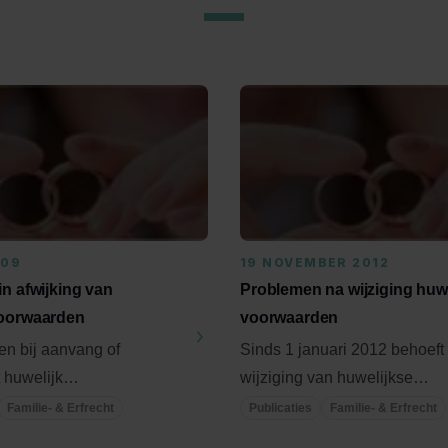
009
19 NOVEMBER 2012
n afwijking van
Problemen na wijziging huw
voorwaarden
voorwaarden
n bij aanvang of
Sinds 1 januari 2012 behoeft
 huwelijk
wijziging van huwelijkse
oorwaarden laat opmaken
voorwaarden tijdens het huwe
Familie- & Erfrecht
Publicaties
Familie- & Erfrecht
ater ...
geen ...