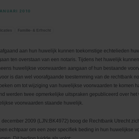
JANUARI 2010
icaties
Familie- & Erfrecht
afgaand aan hun huwelijk kunnen toekomstige echtelieden hu
aan ten overstaan van een notaris. Tijdens het huwelijk kunne
eens huwelijkse voorwaarden aangaan of hun bestaande voorw
voor is dan wel voorafgaande toestemming van de rechtbank nod
oeken om tot wijziging van huwelijkse voorwaarden te komen h
d werden twee opmerkelijke uitspraken gepubliceerd over het 
lijkse voorwaarden staande huwelijk.
 december 2009 (LJN:BK4972) boog de Rechtbank Utrecht zich
een echtpaar om een zeer specifiek beding in hun huwelijkse 
men. Dit beding luidde als volgt: