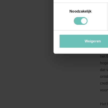
verh
Toestemmingsselectie
meni
Noodzakelijk
is a
geco
De k
Weigeren
onde
d.d.
het 
hoge
dat 
onts
cred
voor
Het 