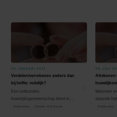
20 JANUARI 2013
08 JULI 2
Verdelen/verrekenen anders dan
Afrekenen i
bij helfte: redelijk?
huwelijks
Een ontbonden
Wanneer me
huwelijksgemeenschap dient in
staande het
beginsel bij helfte te worden
huwelijksv
Publicaties
Familie- & Erfrecht
Publicaties
verdeeld. Zijn de ...
en er volgt l