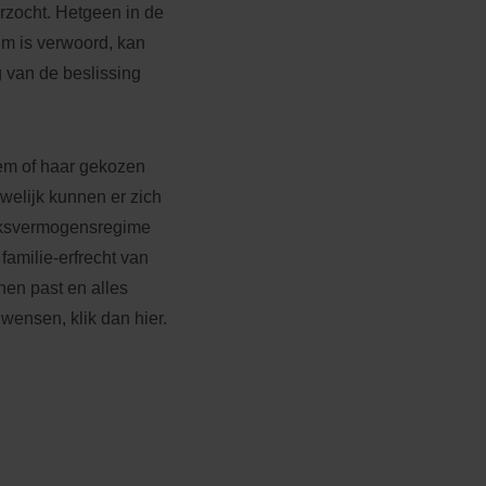
erzocht. Hetgeen in de
um is verwoord, kan
g van de beslissing
hem of haar gekozen
welijk kunnen er zich
lijksvermogensregime
amilie-erfrecht van
en past en alles
 wensen, klik dan hier.