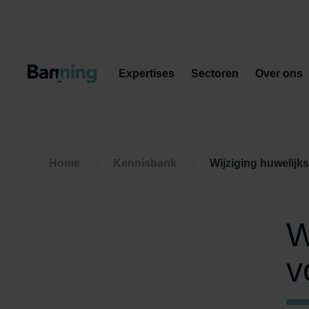
Skip to Content
Expertises
Sectoren
Over ons
Home
Kennisbank
Wijziging huwelij
W
v