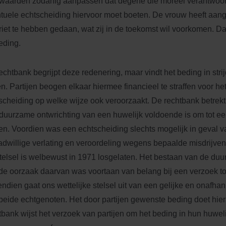
waarden zodanig aanpassen dat degene die moreel verantwoord
tuele echtscheiding hiervoor moet boeten. De vrouw heeft aa
riet te hebben gedaan, wat zij in de toekomst wil voorkomen. Da
beding.
echtbank begrijpt deze redenering, maar vindt het beding in str
n. Partijen beogen elkaar hiermee financieel te straffen voor het
scheiding op welke wijze ook veroorzaakt. De rechtbank betrekt
duurzame ontwrichting van een huwelijk voldoende is om tot ee
n. Voordien was een echtscheiding slechts mogelijk in geval v
dwillige verlating en veroordeling wegens bepaalde misdrijven
stelsel is welbewust in 1971 losgelaten. Het bestaan van de du
 de oorzaak daarvan was voortaan van belang bij een verzoek to
ndien gaat ons wettelijke stelsel uit van een gelijke en onafhank
beide echtgenoten. Het door partijen gewenste beding doet hie
tbank wijst het verzoek van partijen om het beding in hun huwe