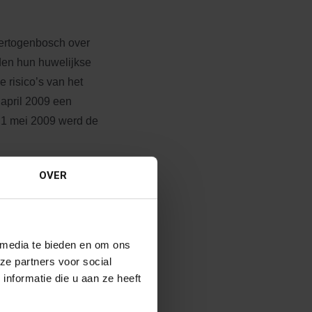
ertogenbosch over
den hun huwelijkse
 risico’s van het
april 2009 een
 1 mei 2009 werd de
OVER
fdelijk voor het geheel
kte in het dictum (de
chten het dictum
om tot de uitspraak te
 media te bieden en om ons
 onrechte, overwogen
ze partners voor social
nformatie die u aan ze heeft
inding van de
gemeenschap