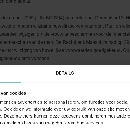
en opnemen af.
 december 2009 (LJN:BK6104) oordeelde het Gerechtshof ’s H
kwestie rondom wijziging huwelijkse voorwaarden. Partijen wil
waarden wijzigen om de vrouw te beschermen voor de financiële
rnemerschap van de man. De Rechtbank Maastricht had op 29 
oek tot wijziging van huwelijkse voorwaarden goedgekeurd. Op
gekeurde akte verleden.
DETAILS
ijen waren in hun concept akte overeengekomen dat zij zich hoo
prakelijk stellen voor ‘alle schulden der gemeenschap’, welke a
praak) van de bestreden beschikking is goedgekeurd. Partijen a
 van cookies
orm hun verzoek en correct. In de overwegingen (de redenering 
ent en advertenties te personaliseren, om functies voor social
n) heeft de rechtbank echter, naar de mening van partijen ten
. Ook delen we informatie over uw gebruik van onze site met on
e. Deze partners kunnen deze gegevens combineren met andere i
de hoofdelijkheid betrekking heeft op alle ‘ ten tijde van de ontb
erzameld op basis van uw gebruik van hun services.
lijksgoederengemeenschap bestaande en op die ontbonden 