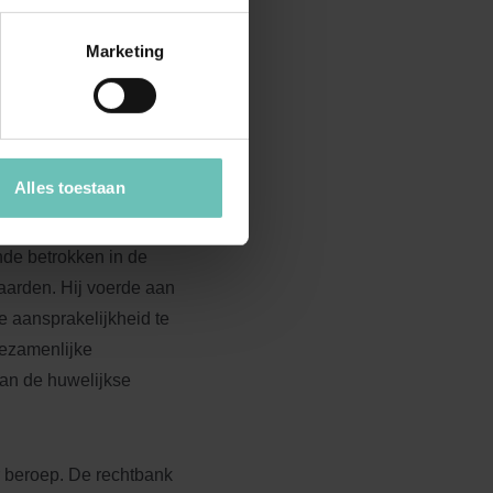
ijkheid naar de
mvatten, hetgeen niet
Marketing
ming dient te worden
oorwaarden de
Alles toestaan
eance van betaling
s 2009. De curator in
nde betrokken in de
aarden. Hij voerde aan
ke aansprakelijkheid te
 gezamenlijke
van de huwelijkse
r beroep. De rechtbank