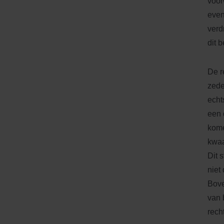
voor
even
verd
dit 
De r
zede
echt
een 
kome
kwaa
Dit 
niet
Bove
van 
rech