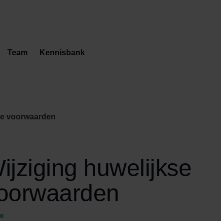
Team
Kennisbank
kse voorwaarden
ijziging huwelijkse
oorwaarden