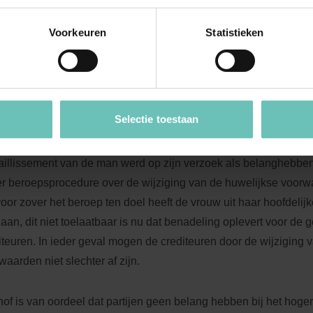
aalbare schulden’. Op basis van die overweging zou de hoofdel
ng van partijen ten onrechte ook niet-gemeenschapsschulden o
Voorkeuren
Statistieken
fgesproken en ook niet is opgenomen in het dictum. Deze verrui
rrigeerd.
westie werd precair doordat kort na de wijziging huwelijkse v
Selectie toestaan
rnemingen van de man in zwaar weer terecht kwamen. De surs
 14 juli 2009 werd gevolgd door een faillissement op 11 augustu
faillissement van de man werd op zijn verzoek als belanghebbe
r beroepsprocedure over de wijziging van de huwelijkse voorw
voor zover het beroep ten doel heeft de vrouw uit haar hoofdelij
laan, dit niet toelaatbaar is nu dat benadeling oplevert voor de
iteuren. In ieder geval mogen de crediteuren door de wijziging 
waarden niet slechter af zijn.
hof is van oordeel dat partijen geen belang hebben bij het hoge