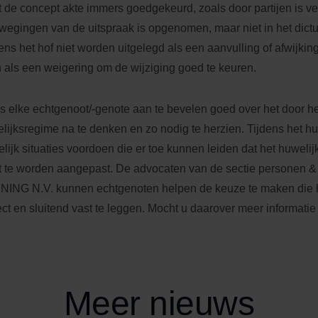
t de concept akte immers goedgekeurd, zoals door partijen is v
wegingen van de uitspraak is opgenomen, maar niet in het dict
ens het hof niet worden uitgelegd als een aanvulling of afwijkin
 als een weigering om de wijziging goed te keuren.
is elke echtgenoot/-genote aan te bevelen goed over het door 
lijksregime na te denken en zo nodig te herzien. Tijdens het hu
lijk situaties voordoen die er toe kunnen leiden dat het huwe
t te worden aangepast. De advocaten van de sectie personen & f
ING N.V. kunnen echtgenoten helpen de keuze te maken die h
ect en sluitend vast te leggen. Mocht u daarover meer informatie
Meer nieuws