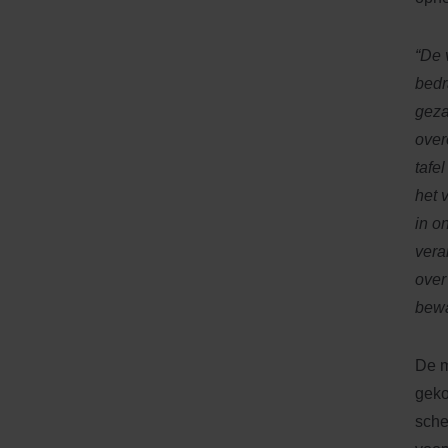
“De 
bedr
geza
over
tafe
het 
in o
vera
over
bewa
De m
geko
sche