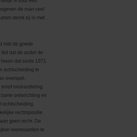
elijk is voor een
ngegeven de man veel
arom stemt zij in met
ijd met de goede
 feit dat de ander de
 hierin dat sinds 1971
n echtscheiding te
an overspel,
 en/of mishandeling.
urzame ontwrichting en
t echtscheiding.
elijke rechtspositie
raan geen recht. De
lijkse voorwaarden te