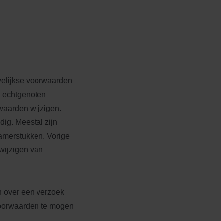
welijkse voorwaarden
n echtgenoten
aarden wijzigen.
ig. Meestal zijn
amerstukken. Vorige
wijzigen van
 over een verzoek
voorwaarden te mogen