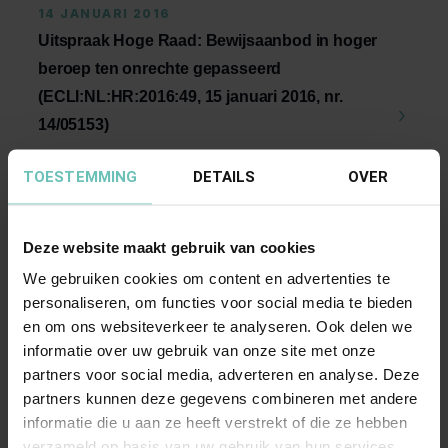
14 JANUARI 2016
Uitspraak Hoge Raad: Bewijsaanbod in hoger
beroep ten onrechte gepasseerd
(ECLI:NL:HR:2016:49, 15 januari 2016, nr.
14/05153)
Procesrecht. Bewijsaanbod in hoger beroep ten
TOESTEMMING
DETAILS
OVER
onrechte gepasseerd; art. 166 Rv (HR 9 juli
2004, ...
Hoge Raad Updates
Cassatie
Deze website maakt gebruik van cookies
We gebruiken cookies om content en advertenties te
personaliseren, om functies voor social media te bieden
en om ons websiteverkeer te analyseren. Ook delen we
informatie over uw gebruik van onze site met onze
partners voor social media, adverteren en analyse. Deze
partners kunnen deze gegevens combineren met andere
informatie die u aan ze heeft verstrekt of die ze hebben
06 OKTOBER 2015
verzameld op basis van uw gebruik van hun services.