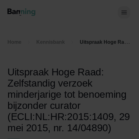
Skip to Content
Hoof
Home
Kennisbank
Uitspraak Hoge Raad: Zelfstandig verzoek minderjarige tot benoeming bijzonder curator (ECLI:NL:HR:2015:1409, 29 mei 2015, nr. 14/04890)
Uitspraak Hoge Raad:
Zelfstandig verzoek
minderjarige tot benoeming
bijzonder curator
(ECLI:NL:HR:2015:1409, 29
mei 2015, nr. 14/04890)