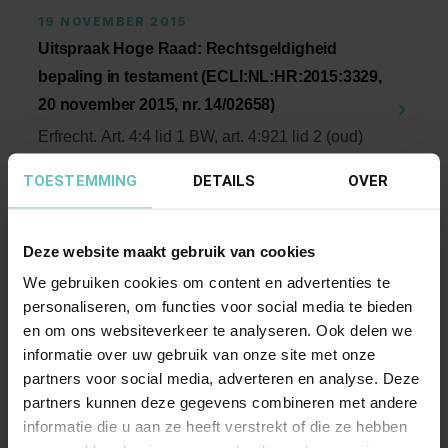
19 NOVEMBER 2015
Uitspraak Hoge Raad: Rechtsgeldigheid
bepaling in testament (ECLI:NL:HR:2015:3329,
20 november 2015, nr. 14/02658)
Erfrecht. Art. 4:4 lid 1 BW, art. 4:921 lid 2 (oud)
BW. Rechtsgeldigheid bepaling in testament dat
TOESTEMMING
DETAILS
OVER
...
Hoge Raad Updates
Cassatie
Deze website maakt gebruik van cookies
We gebruiken cookies om content en advertenties te
personaliseren, om functies voor social media te bieden
en om ons websiteverkeer te analyseren. Ook delen we
informatie over uw gebruik van onze site met onze
partners voor social media, adverteren en analyse. Deze
partners kunnen deze gegevens combineren met andere
10 JUNI 2015
informatie die u aan ze heeft verstrekt of die ze hebben
Uitspraak Hoge Raad: Schade als gevolg van