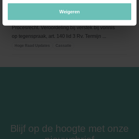
bij vonnis op tegenspraak
(ECLI:NL:HR:2015:1470, 5 juni 2015, nr.
Weigeren
14/02561)
Procesrecht. Veroordeling bij verstek bij vonnis
op tegenspraak, art. 140 lid 3 Rv. Termijn ...
Hoge Raad Updates
Cassatie
Blijf op de hoogte met onze