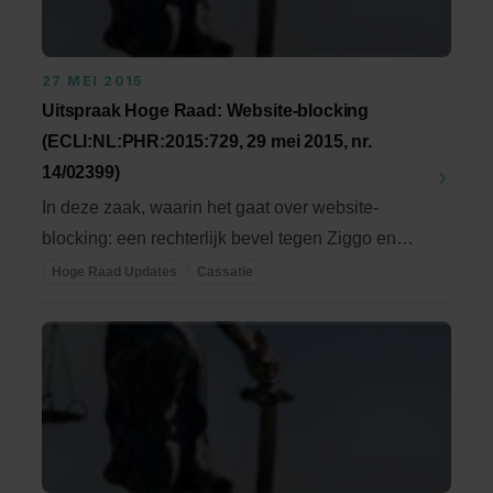
27 MEI 2015
Uitspraak Hoge Raad: Website-blocking
(ECLI:NL:PHR:2015:729, 29 mei 2015, nr.
14/02399)
In deze zaak, waarin het gaat over website-
blocking: een rechterlijk bevel tegen Ziggo en
XS4ALL ...
Hoge Raad Updates
Cassatie