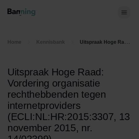
Skip to Content
Hoof
Home
Kennisbank
Uitspraak Hoge Raad: Vordering organisatie rechthebbenden tegen internetproviders (ECLI:NL:HR:2015:3307, 13 november 2015, nr. 14/02399)
Uitspraak Hoge Raad:
Vordering organisatie
rechthebbenden tegen
internetproviders
(ECLI:NL:HR:2015:3307, 13
november 2015, nr.