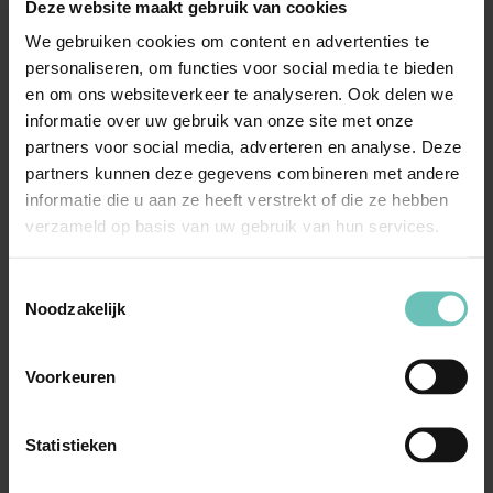
Deze website maakt gebruik van cookies
We gebruiken cookies om content en advertenties te
11 JANUARI 2024
personaliseren, om functies voor social media te bieden
Uitspraak Hoge Raad: Aansprakelijkheid
en om ons websiteverkeer te analyseren. Ook delen we
(ECLI:NL:HR:2024:22, 12 januari 2024,
informatie over uw gebruik van onze site met onze
22/04386)
partners voor social media, adverteren en analyse. Deze
Vordering tot verklaring voor recht omtrent
partners kunnen deze gegevens combineren met andere
informatie die u aan ze heeft verstrekt of die ze hebben
toepasselijk recht op aansprakelijkheid
verzameld op basis van uw gebruik van hun services.
Belgische ...
Hoge Raad Updates
Cassatie
Toestemmingsselectie
Noodzakelijk
Voorkeuren
Statistieken
24 OKTOBER 2023