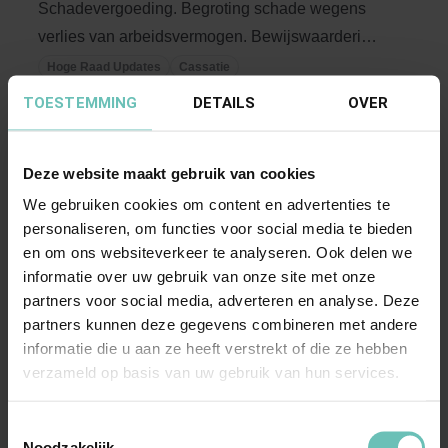
Schadevergoeding. Begroting schade wegens
verlies van arbeidsvermogen. Bewijswaardering
(art. 152 ...
Hoge Raad Updates
Cassatie
TOESTEMMING
DETAILS
OVER
Deze website maakt gebruik van cookies
We gebruiken cookies om content en advertenties te
personaliseren, om functies voor social media te bieden
en om ons websiteverkeer te analyseren. Ook delen we
informatie over uw gebruik van onze site met onze
21 MAART 2019
partners voor social media, adverteren en analyse. Deze
Uitspraak Hoge Raad: Aansprakelijkheid voor
partners kunnen deze gegevens combineren met andere
gebrekkige opstal (art. 6:174 BW)
informatie die u aan ze heeft verstrekt of die ze hebben
verzameld op basis van uw gebruik van hun services.
(ECLI:NL:HR:2019:412, 22 maart 2019, 18-
01654)
Toestemmingsselectie
Verjaring vordering benadeelde.
Noodzakelijk