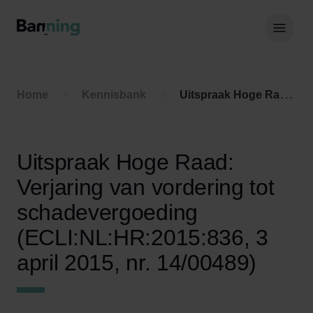
Skip to Content
Hoof
Home
Kennisbank
Uitspraak Hoge Raad: Verjaring van vordering tot schadevergoeding (ECLI:NL:HR:2015:836, 3 april 2015, nr. 14/00489)
Uitspraak Hoge Raad:
Verjaring van vordering tot
schadevergoeding
(ECLI:NL:HR:2015:836, 3
april 2015, nr. 14/00489)