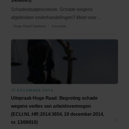
14/00695)
Schadestaatprocedure. Schade wegens
afgebroken onderhandelingen? Moet voor
vergoeding van ...
Hoge Raad Updates
Cassatie
17 DECEMBER 2014
Uitspraak Hoge Raad: Begroting schade
wegens verlies van arbeidsvermogen
(ECLI:NL:HR:2014:3654, 19 december 2014,
nr. 13/06010)