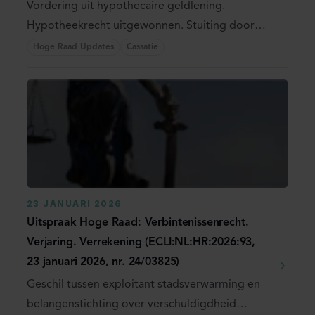
Vordering uit hypothecaire geldlening.
Hypotheekrecht uitgewonnen. Stuiting door
maandelijkse ...
Hoge Raad Updates
Cassatie
23 JANUARI 2026
Uitspraak Hoge Raad: Verbintenissenrecht.
Verjaring. Verrekening (ECLI:NL:HR:2026:93,
23 januari 2026, nr. 24/03825)
Geschil tussen exploitant stadsverwarming en
belangenstichting over verschuldigdheid