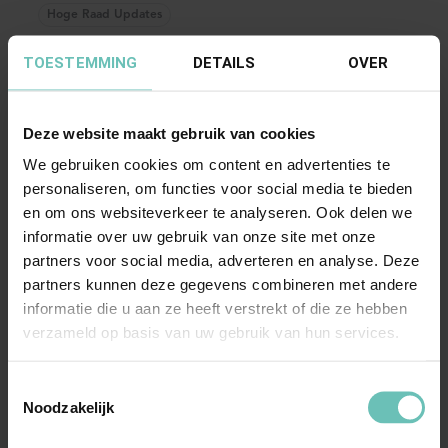
periodieke ...
Hoge Raad Updates
TOESTEMMING
DETAILS
OVER
Deze website maakt gebruik van cookies
We gebruiken cookies om content en advertenties te
personaliseren, om functies voor social media te bieden
en om ons websiteverkeer te analyseren. Ook delen we
informatie over uw gebruik van onze site met onze
27 MAART 2026
partners voor social media, adverteren en analyse. Deze
Uitspraak Hoge Raad: Verbintenissenrecht
partners kunnen deze gegevens combineren met andere
(ECLI:NL:HR:2026:507, 27 maart 2026,
informatie die u aan ze heeft verstrekt of die ze hebben
24/04391)
verzameld op basis van uw gebruik van hun services.
Appelprocesrecht; verbintenissenrecht;
aanneming van werk; uitleg overeenkomst;
Toestemmingsselectie
Noodzakelijk
klachtplicht; ...
Hoge Raad Updates
Cassatie