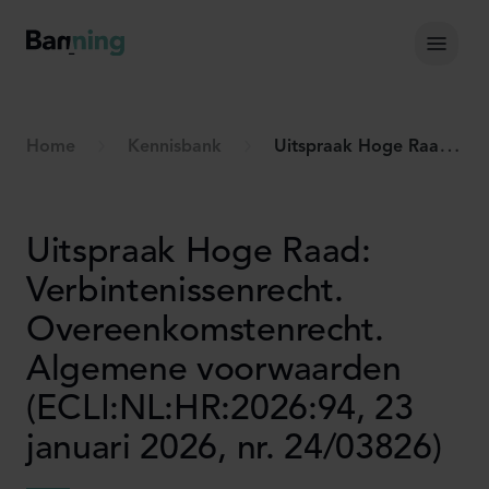
Skip to Content
Hoof
Home
Kennisbank
Uitspraak Hoge Raad: Verbintenissenrecht. Overeenkomstenrecht. Algemene voorwaarden (ECLI:NL:HR:2026:94, 23 januari 2026, nr. 24/03826)
Uitspraak Hoge Raad:
Verbintenissenrecht.
Overeenkomstenrecht.
Algemene voorwaarden
(ECLI:NL:HR:2026:94, 23
januari 2026, nr. 24/03826)