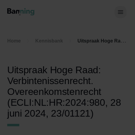
Skip to Content
Hoof
Home
Kennisbank
Uitspraak Hoge Raad: Verbintenissenrecht. Overeenkomstenrecht (ECLI:NL:HR:2024:980, 28 juni 2024, 23/01121)
Uitspraak Hoge Raad:
Verbintenissenrecht.
Overeenkomstenrecht
(ECLI:NL:HR:2024:980, 28
juni 2024, 23/01121)