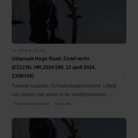
12 APRIL 2024
Uitspraak Hoge Raad: Civiel recht
(ECLI:NL:HR:2024:588, 12 april 2024,
23/00349)
Tweede cassatie. Schadestaatprocedure. Uitleg
van dictum van arrest in de hoofdprocedure.
Hoor en ...
Hoge Raad Updates
Cassatie