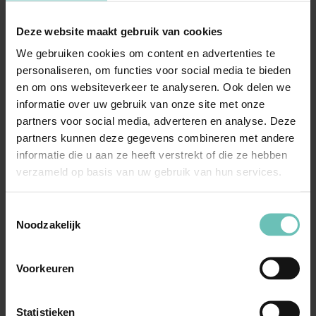
Deze website maakt gebruik van cookies
09 FEBRUARI 2024
We gebruiken cookies om content en advertenties te
Uitspraak Hoge Raad: Personen- en
personaliseren, om functies voor social media te bieden
familierecht (ECLI:NL:HR:2024:212, 9 februari
en om ons websiteverkeer te analyseren. Ook delen we
2024, 23/02287)
informatie over uw gebruik van onze site met onze
partners voor social media, adverteren en analyse. Deze
Netwerkplaatsing, appelprocesrecht. Geldt
partners kunnen deze gegevens combineren met andere
rechtsmiddelenverbod van art. 807 Rv ook voor
informatie die u aan ze heeft verstrekt of die ze hebben
beschikking ...
Hoge Raad Updates
Cassatie
verzameld op basis van uw gebruik van hun services.
Toestemmingsselectie
Noodzakelijk
Voorkeuren
Statistieken