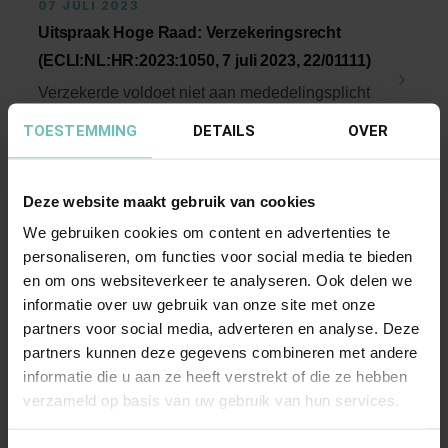
07 JULI 2023
Uitspraak Hoge Raad: Verzekeringsrecht
(ECLI:NL:HR:2023:1050, 7 juli 2023, 22/01111)
Verzekerde voldoet niet aan mededelingsplicht
art. 7:928 BW. Op welk moment gaat
TOESTEMMING
DETAILS
OVER
vervaltermijn van ...
Hoge Raad Updates
Cassatie
Deze website maakt gebruik van cookies
We gebruiken cookies om content en advertenties te
personaliseren, om functies voor social media te bieden
en om ons websiteverkeer te analyseren. Ook delen we
informatie over uw gebruik van onze site met onze
partners voor social media, adverteren en analyse. Deze
partners kunnen deze gegevens combineren met andere
12 APRIL 2024
informatie die u aan ze heeft verstrekt of die ze hebben
verzameld op basis van uw gebruik van hun services.
Uitspraak Hoge Raad: Procesrecht
(ECLI:NL:HR:2024:570, 12 april 2024,