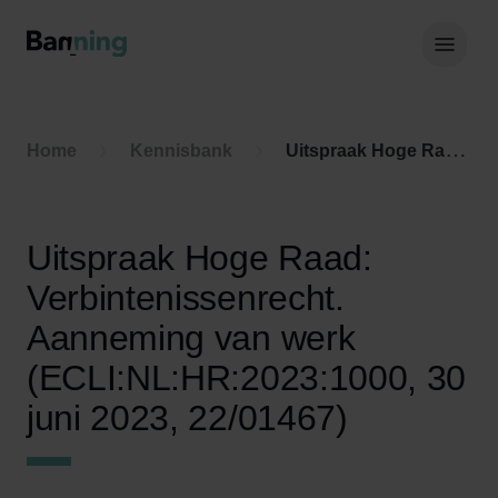
Skip to Content
Hoof
Home
Kennisbank
Uitspraak Hoge Raad: Verbintenissenrecht. Aanneming van werk (ECLI:NL:HR:2023:1000, 30 juni 2023, 22/01467)
Uitspraak Hoge Raad:
Verbintenissenrecht.
Aanneming van werk
(ECLI:NL:HR:2023:1000, 30
juni 2023, 22/01467)