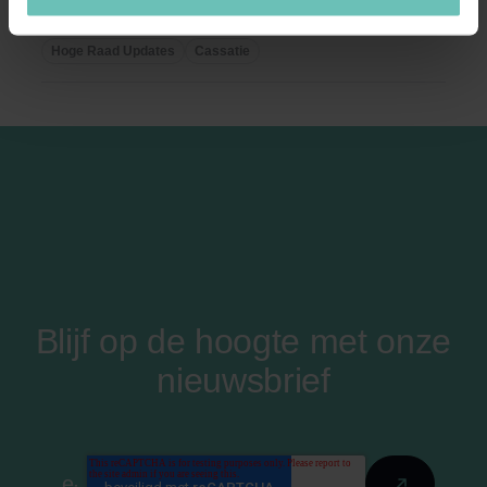
7:928 BW); vereiste dat verzekeraar tijdig heeft
...
Hoge Raad Updates
Cassatie
Blijf op de hoogte met onze
nieuwsbrief