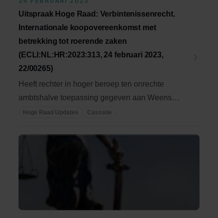
24 FEBRUARI 2023
Uitspraak Hoge Raad: Verbintenissenrecht.
Internationale koopovereenkomst met
betrekking tot roerende zaken
(ECLI:NL:HR:2023:313, 24 februari 2023,
22/00265)
Heeft rechter in hoger beroep ten onrechte
ambtshalve toepassing gegeven aan Weens
Koopverdrag? ...
Hoge Raad Updates
Cassatie