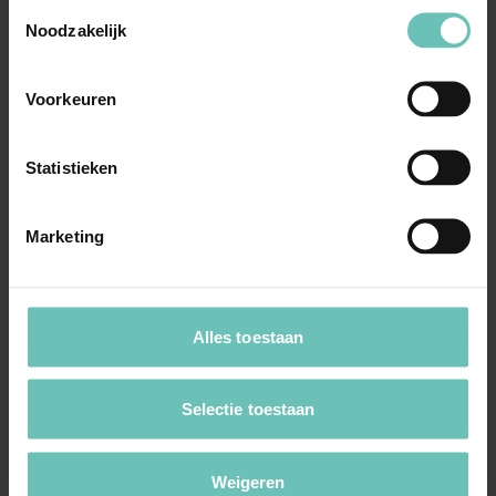
Toestemmingsselectie
23/02857)
Noodzakelijk
Hoger beroep. Indiening beroepschrift per Veilig
Mailen. Bestand kan niet geopend worden. ...
Voorkeuren
Hoge Raad Updates
Cassatie
Statistieken
Marketing
Alles toestaan
05 FEBRUARI 2021
Uitspraak Hoge Raad: Verzekeringsrecht
Selectie toestaan
(ECLI:NL:HR:2021:178, 5 februari 2021,
19/03030)
Weigeren
Beroep op schending mededelingsplicht (art.