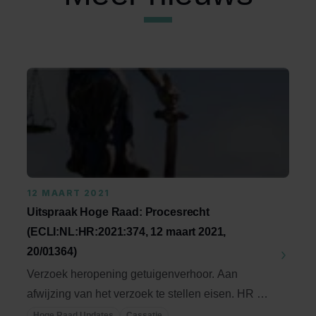
12 MAART 2021
Uitspraak Hoge Raad: Procesrecht
(ECLI:NL:HR:2021:374, 12 maart 2021,
20/01364)
Verzoek heropening getuigenverhoor. Aan
afwijzing van het verzoek te stellen eisen. HR 13
september ...
Hoge Raad Updates
Cassatie