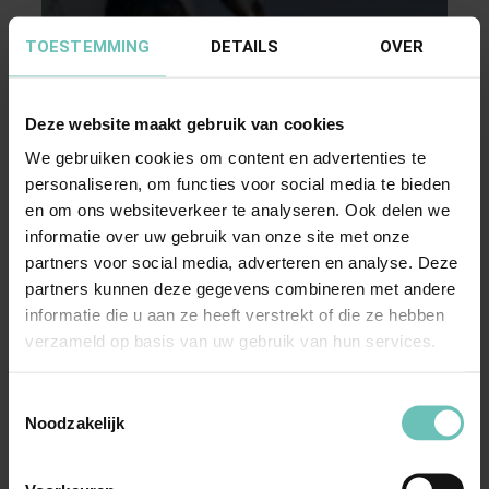
TOESTEMMING
DETAILS
OVER
Deze website maakt gebruik van cookies
We gebruiken cookies om content en advertenties te
personaliseren, om functies voor social media te bieden
28 MAART 2016
en om ons websiteverkeer te analyseren. Ook delen we
Uitspraak Hoge Raad: Tweede hoger beroep
informatie over uw gebruik van onze site met onze
ontvankelijk? (ECLI:NL:HR:2016:505, 25 maart
partners voor social media, adverteren en analyse. Deze
2016, nr. 14/06296)
partners kunnen deze gegevens combineren met andere
Appelprocesrecht. Tweede hoger beroep
informatie die u aan ze heeft verstrekt of die ze hebben
verzameld op basis van uw gebruik van hun services.
ontvankelijk? HR 9 juli 1999,
ECLI:NL:HR:1999:ZC2953, NJ ...
Hoge Raad Updates
Cassatie
Toestemmingsselectie
Noodzakelijk