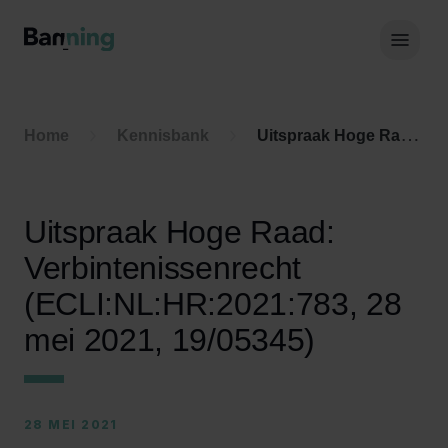
Skip to Content
Hoof
Home
Kennisbank
Uitspraak Hoge Raad: Verbintenissenrecht (ECLI:NL:HR:2021:783, 28 mei 2021, 19/05345)
Uitspraak Hoge Raad:
Verbintenissenrecht
(ECLI:NL:HR:2021:783, 28
mei 2021, 19/05345)
28 MEI 2021