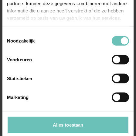
partners kunnen deze gegevens combineren met andere
informatie die u aan ze heeft verstrekt of die ze hebben
verzameld op basis van uw gebruik van hun services.
28 MAART 2016
Uitspraak Hoge Raad: Meervoudige
Toestemmingsselectie
Noodzakelijk
onderhandse aanbesteding
(ECLI:NL:HR:2016:503, 25 maart 2016, nr.
14/05593)
Voorkeuren
Aanbestedingsrecht. Meervoudige onderhandse
aanbesteding. Heeft het Kadaster onrechtmatig
Statistieken
gehandeld ...
Hoge Raad Updates
Cassatie
Marketing
Alles toestaan