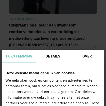
14 APRIL 2016
Uitspraak Hoge Raad: Kan dwangsom
worden verbonden aan veroordeling tot
medewerking aan levering onroerend goed
(ECLI:NL:HR:2016:667, 15 april 2016, nr.
15/01376)
TOESTEMMING
DETAILS
OVER
Dwangsom. Kan dwangsom worden verbonden
aan veroordeling tot medewerking aan levering
onroerend ...
Deze website maakt gebruik van cookies
Hoge Raad Updates
Cassatie
We gebruiken cookies om content en advertenties te
personaliseren, om functies voor social media te bieden
en om ons websiteverkeer te analyseren. Ook delen we
informatie over uw gebruik van onze site met onze
partners voor social media, adverteren en analyse. Deze