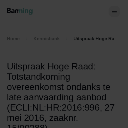
Skip to Content
Hoof
Home
Kennisbank
Uitspraak Hoge Raad: Totstandkoming overeenkomst ondanks te late aanvaarding aanbod (ECLI:NL:HR:2016:996, 27 mei 2016, zaaknr. 15/00288)
Uitspraak Hoge Raad:
Totstandkoming
overeenkomst ondanks te
late aanvaarding aanbod
(ECLI:NL:HR:2016:996, 27
mei 2016, zaaknr.