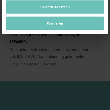
Selectie toestaan
19 MEI 2016
Uitspraak Hoge Raad: Aan ontbinding
Weigeren
gekoppelde schadevergoeding
(ECLI:NL:HR:2016:922, 20 mei 2016, nr.
15/04883)
Contractenrecht. Onvoorziene omstandigheden
(art. 6:258 BW). Aan ontbinding gekoppelde ...
Hoge Raad Updates
Cassatie