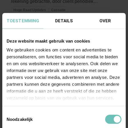
rekening gebrachte, door cliënt periodiek
betaalde, ...
Hoge Raad Updates
Cassatie
TOESTEMMING
DETAILS
OVER
Deze website maakt gebruik van cookies
We gebruiken cookies om content en advertenties te
personaliseren, om functies voor social media te bieden
en om ons websiteverkeer te analyseren. Ook delen we
informatie over uw gebruik van onze site met onze
16 MEI 2025
partners voor social media, adverteren en analyse. Deze
Uitspraak Hoge Raad: Personen- en
partners kunnen deze gegevens combineren met andere
familierecht (ECLI:NL:HR:2025:766, 16 mei
informatie die u aan ze heeft verstrekt of die ze hebben
2025, nr. 24/04137)
verzameld op basis van uw gebruik van hun services.
Cassatie in het belang der wet. Verzoek tot
Toestemmingsselectie
aanvulling registers burgerlijke stand met
Noodzakelijk
ontbrekende ...
Hoge Raad Updates
Cassatie