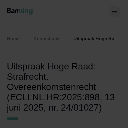
Skip to Content
Hoof
Home
Kennisbank
Uitspraak Hoge Raad: Strafrecht. Overeenkomstenrecht (ECLI:NL:HR:2025:898, 13 juni 2025, nr. 24/01027)
Uitspraak Hoge Raad:
Strafrecht.
Overeenkomstenrecht
(ECLI:NL:HR:2025:898, 13
juni 2025, nr. 24/01027)