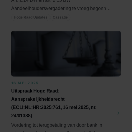
Art. 2:14 BW en art. 2:15 BW.
Aandeelhoudersvergadering te vroeg begonnen
waardoor twee ...
Hoge Raad Updates
Cassatie
16 MEI 2025
Uitspraak Hoge Raad:
Aansprakelijkheidsrecht
(ECLI:NL:HR:2025:761, 16 mei 2025, nr.
24/01388)
Vordering tot terugbetaling van door bank in