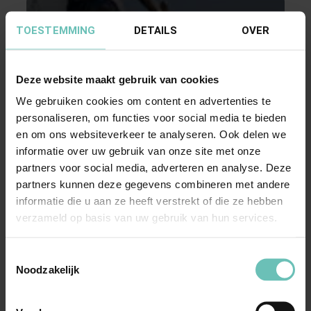
TOESTEMMING
DETAILS
OVER
Deze website maakt gebruik van cookies
We gebruiken cookies om content en advertenties te
personaliseren, om functies voor social media te bieden
12 JANUARI 2024
en om ons websiteverkeer te analyseren. Ook delen we
Uitspraak Hoge Raad: Onrechtmatige daad
informatie over uw gebruik van onze site met onze
(ECLI:NL:HR:2024:17, 12 januari 2024,
partners voor social media, adverteren en analyse. Deze
22/01886)
partners kunnen deze gegevens combineren met andere
Aansprakelijkheid voor schade aan
informatie die u aan ze heeft verstrekt of die ze hebben
verzameld op basis van uw gebruik van hun services.
naastgelegen pand door plaatsing afzinkkelder?
Inbreuk op een ...
Hoge Raad Updates
Cassatie
Toestemmingsselectie
Noodzakelijk