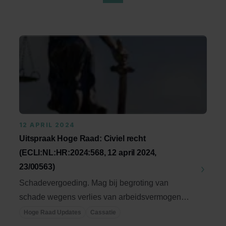
12 APRIL 2024
Uitspraak Hoge Raad: Civiel recht
(ECLI:NL:HR:2024:568, 12 april 2024,
23/00563)
Schadevergoeding. Mag bij begroting van
schade wegens verlies van arbeidsvermogen
rekening worden ...
Hoge Raad Updates
Cassatie