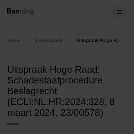
Skip to Content
Hoof
Home
Kennisbank
Uitspraak Hoge Raad: Schadestaatprocedure. Beslagrecht (ECLI:NL:HR:2024:328, 8 maart 2024, 23/00578)
Uitspraak Hoge Raad:
Schadestaatprocedure.
Beslagrecht
(ECLI:NL:HR:2024:328, 8
maart 2024, 23/00578)