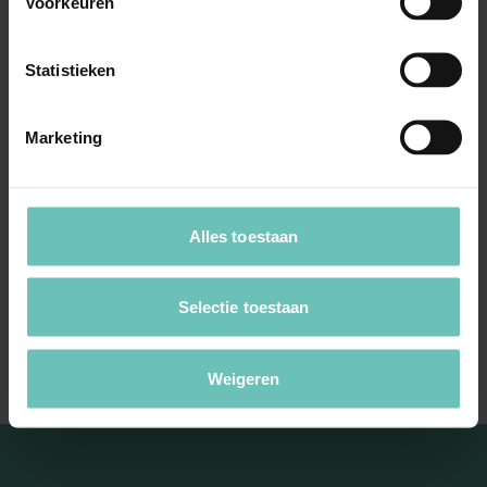
Voorkeuren
Statistieken
27 NOVEMBER 2020
Marketing
Uitspraak Hoge Raad: Verjaring.
Beroepsaansprakelijkheid notaris
(ECLI:NL:HR:2020:1887, 27 november 2020,
Alles toestaan
19/03067)
Schadevordering wegens verzuim notaris om
Selectie toestaan
huwelijkse voorwaarden in te schrijven in ...
Hoge Raad Updates
Cassatie
Weigeren