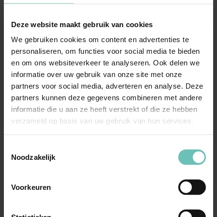
Deze website maakt gebruik van cookies
We gebruiken cookies om content en advertenties te
09 OKTOBER 2020
personaliseren, om functies voor social media te bieden
Uitspraak Hoge Raad: Vermogensrecht
en om ons websiteverkeer te analyseren. Ook delen we
(ECLI:NL:HR:2020:1603, 9 oktober 2020, 19-
informatie over uw gebruik van onze site met onze
partners voor social media, adverteren en analyse. Deze
00895)
partners kunnen deze gegevens combineren met andere
Verjaring van rechtsvordering tot vergoeding van
informatie die u aan ze heeft verstrekt of die ze hebben
schade wegens ondeugdelijk belastingadvies. ...
verzameld op basis van uw gebruik van hun services.
Hoge Raad Updates
Cassatie
Toestemmingsselectie
Noodzakelijk
Voorkeuren
Statistieken