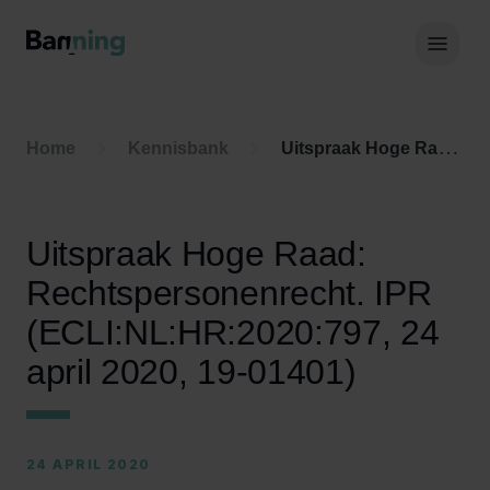
Skip to Content
Hoof
Home
Kennisbank
Uitspraak Hoge Raad: Rechtspersonenrecht. IPR (ECLI:NL:HR:2020:797, 24 april 2020, 19-01401)
Uitspraak Hoge Raad:
Rechtspersonenrecht. IPR
(ECLI:NL:HR:2020:797, 24
april 2020, 19-01401)
24 APRIL 2020