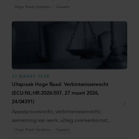
koopprijs (bij ...
Hoge Raad Updates
Cassatie
27 MAART 2026
Uitspraak Hoge Raad: Verbintenissenrecht
(ECLI:NL:HR:2026:507, 27 maart 2026,
24/04391)
Appelprocesrecht; verbintenissenrecht;
aanneming van werk; uitleg overeenkomst;
klachtplicht; ...
Hoge Raad Updates
Cassatie