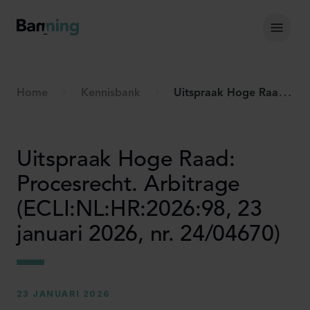
Skip to Content
Hoof
Home
Kennisbank
Uitspraak Hoge Raad: Procesrecht. Arbitrage (ECLI:NL:HR:2026:98, 23 januari 2026, nr. 24/04670)
Uitspraak Hoge Raad:
Procesrecht. Arbitrage
(ECLI:NL:HR:2026:98, 23
januari 2026, nr. 24/04670)
23 JANUARI 2026