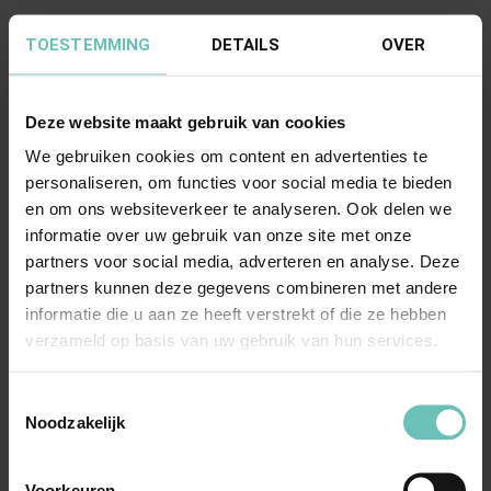
TOESTEMMING
DETAILS
OVER
Deze website maakt gebruik van cookies
We gebruiken cookies om content en advertenties te
personaliseren, om functies voor social media te bieden
en om ons websiteverkeer te analyseren. Ook delen we
17 APRIL 2026
informatie over uw gebruik van onze site met onze
Uitspraak Hoge Raad: Faillissementsrecht
partners voor social media, adverteren en analyse. Deze
(ECLI:NL:HR:2026:662, 17 april 2026, nr.
partners kunnen deze gegevens combineren met andere
25/01965)
informatie die u aan ze heeft verstrekt of die ze hebben
Vaststelling voorschot op salaris curator (art. 71
verzameld op basis van uw gebruik van hun services.
lid 1 Fw). Verplicht art. 27 lid 4 Richtlijn ...
Toestemmingsselectie
Hoge Raad Updates
Cassatie
Noodzakelijk
Voorkeuren