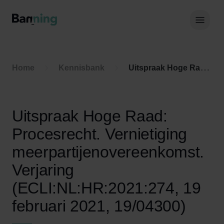
Skip to Content
Hoof
Home
Kennisbank
Uitspraak Hoge Raad: Procesrecht. Vernietiging meerpartijenovereenkomst. Verjaring (ECLI:NL:HR:2021:274, 19 februari 2021, 19/04300)
Uitspraak Hoge Raad:
Procesrecht. Vernietiging
meerpartijenovereenkomst.
Verjaring
(ECLI:NL:HR:2021:274, 19
februari 2021, 19/04300)