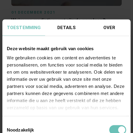
01 DECEMBER 2021
Weigeren mediation: wat zijn de gevolgen?
TOESTEMMING
DETAILS
OVER
In de praktijk komt regelmatig de vraag aan de
orde of een werkgever of een werknemer
mediation mag ...
Blogs
Arbeidsrecht
Mediation
Deze website maakt gebruik van cookies
We gebruiken cookies om content en advertenties te
personaliseren, om functies voor social media te bieden
en om ons websiteverkeer te analyseren. Ook delen we
informatie over uw gebruik van onze site met onze
partners voor social media, adverteren en analyse. Deze
partners kunnen deze gegevens combineren met andere
informatie die u aan ze heeft verstrekt of die ze hebben
verzameld op basis van uw gebruik van hun services.
08 SEPTEMBER 2012
De vaststellingsovereenkomst
Toestemmingsselectie
Noodzakelijk
In het familie-erfrecht wordt veel gewerkt met