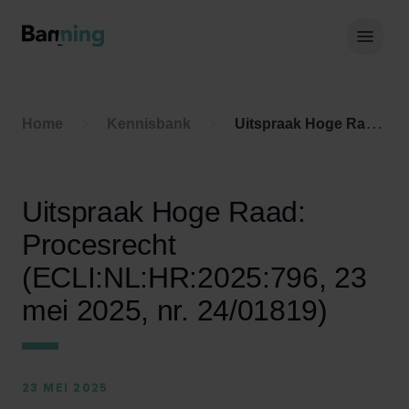
Skip to Content
Hoof
Home
Kennisbank
Uitspraak Hoge Raad: Procesrecht (ECLI:NL:HR:2025:796, 23 mei 2025, nr. 24/01819)
Uitspraak Hoge Raad:
Procesrecht
(ECLI:NL:HR:2025:796, 23
mei 2025, nr. 24/01819)
23 MEI 2025