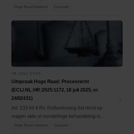
Doorbrekingsgrond omdat ...
Hoge Raad Updates
Cassatie
18 JULI 2025
Uitspraak Hoge Raad: Procesrecht
(ECLI:NL:HR:2025:1172, 18 juli 2025, nr.
24/02431)
Art. 133 lid 4 Rv. Rolbeslissing dat recht op
vragen akte of mondelinge behandeling is
vervallen ...
Hoge Raad Updates
Cassatie