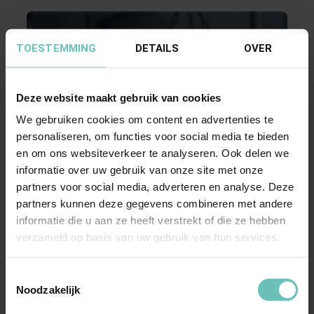
TOESTEMMING
DETAILS
OVER
Deze website maakt gebruik van cookies
We gebruiken cookies om content en advertenties te
personaliseren, om functies voor social media te bieden
11 JULI 2025
en om ons websiteverkeer te analyseren. Ook delen we
Uitspraak Hoge Raad: Verbintenissenrecht.
informatie over uw gebruik van onze site met onze
Verkeersaansprakelijkheid motorrijtuigen
partners voor social media, adverteren en analyse. Deze
(ECLI:NL:HR:2025:1133, 11 juli 2025, nr.
partners kunnen deze gegevens combineren met andere
24/02603)
informatie die u aan ze heeft verstrekt of die ze hebben
Aanrijding tussen auto en fietser; 50%-regel en
verzameld op basis van uw gebruik van hun services.
'gewone' billijkheidscorrectie (art. 6:101 lid 1 ...
Toestemmingsselectie
Hoge Raad Updates
Cassatie
Noodzakelijk