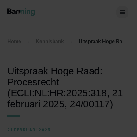
Skip to Content
Hoof
Home
Kennisbank
Uitspraak Hoge Raad: Procesrecht (ECLI:NL:HR:2025:318, 21 februari 2025, 24/00117)
Uitspraak Hoge Raad:
Procesrecht
(ECLI:NL:HR:2025:318, 21
februari 2025, 24/00117)
21 FEBRUARI 2025