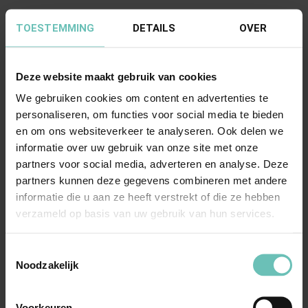
TOESTEMMING
DETAILS
OVER
Deze website maakt gebruik van cookies
We gebruiken cookies om content en advertenties te
personaliseren, om functies voor social media te bieden
en om ons websiteverkeer te analyseren. Ook delen we
10 JULI 2020
informatie over uw gebruik van onze site met onze
Uitspraak Hoge Raad: Procesrecht
partners voor social media, adverteren en analyse. Deze
(ECLI:NL:HR:2020:1251, 10 juli 2020, 19-
partners kunnen deze gegevens combineren met andere
01170)
informatie die u aan ze heeft verstrekt of die ze hebben
Exhibitievordering in niet-IE-zaak (art. 843a Rv).
verzameld op basis van uw gebruik van hun services.
Maatstaf voor aannemen van rechtsbetrekking in
Toestemmingsselectie
...
Hoge Raad Updates
Cassatie
Noodzakelijk
Voorkeuren