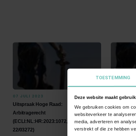
TOESTEMMING
07 JULI 2023
16 JULI 20
Deze website maakt gebruik
Uitspraak Hoge Raad:
Uitspraak 
We gebruiken cookies om cont
Arbitragerecht
Procesrech
websiteverkeer te analyseren
(ECLI:NL:HR:2023:1072, 7 juli 2023,
(ECLI:NL:HR
media, adverteren en analys
verstrekt of die ze hebben v
22/03272)
2021, 20/0