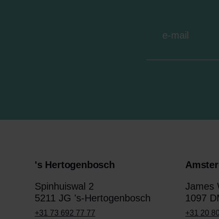
's Hertogenbosch
Amste
Spinhuiswal 2
James W
5211 JG 's-Hertogenbosch
1097 D
+31 73 692 77 77
+31 20 8