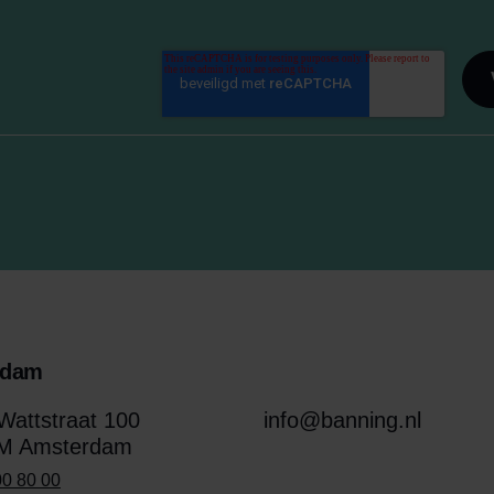
rdam
attstraat 100
info@banning.nl
M Amsterdam
00 80 00