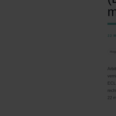
m
22 
Hog
Arbi
vern
ECLI
rech
22 m