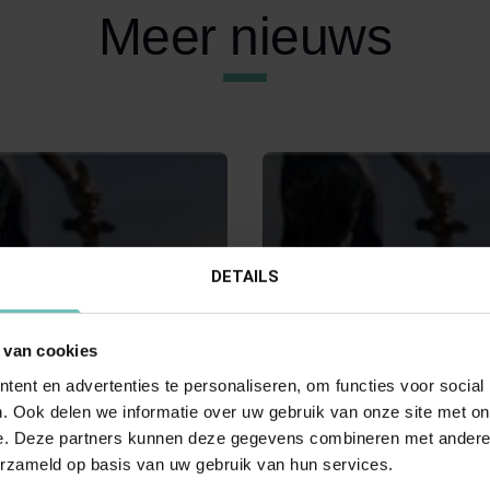
Meer nieuws
DETAILS
21
24 MAART 2023
 van cookies
Hoge Raad: Arbitrage.
Uitspraak Hoge Raad: Arbit
ent en advertenties te personaliseren, om functies voor social
t
(ECLI:NL:HR:2023:438, 24 m
. Ook delen we informatie over uw gebruik van onze site met on
:2021:1171, 16 juli
2023, 22/00116)
e. Deze partners kunnen deze gegevens combineren met andere i
erzameld op basis van uw gebruik van hun services.
0207)
Vordering tot vernietiging arbi