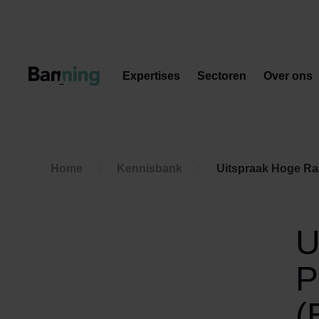
Skip to Content
Expertises
Sectoren
Over ons
Home
Kennisbank
Uitspraak Hoge Raa
U
P
(