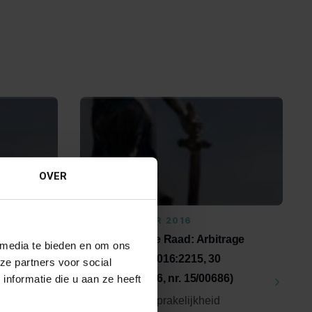
OVER
29 SEPTEMBER 2016
rage
Uitspraak Hoge Raad: Arbitrage
 media te bieden en om ons
aart
(ECLI:NL:HR:2016:2215, 30
ze partners voor social
september 2016, nr. 15/00686)
nformatie die u aan ze heeft
traal
Arbitrage. Aansprakelijkheid