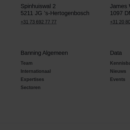
Spinhuiswal 2
James W
5211 JG 's-Hertogenbosch
1097 D
+31 73 692 77 77
+31 20 8
Banning Algemeen
Data
Team
Kennisb
Internationaal
Nieuws
Expertises
Events
Sectoren