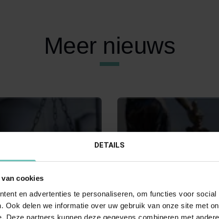
Meer nieuws
DETAILS
 van cookies
25
19 DECEMBER 2025
ent en advertenties te personaliseren, om functies voor social
Hoge Raad: Procesrecht
Uitspraak Hoge Raad: Preju
. Ook delen we informatie over uw gebruik van onze site met on
:2025:1172, 18 juli
vragen. Personen- en famili
e. Deze partners kunnen deze gegevens combineren met andere i