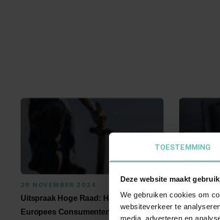
TOESTEMMING
Deze website maakt gebruik
29 NOVEMBER 2024
18 JULI 20
We gebruiken cookies om cont
Uitspraak Hoge Raad: Huurrecht,
Uitspraak 
websiteverkeer te analyseren
Europees Consumentenrecht
(ECLI:NL:HR
media, adverteren en analys