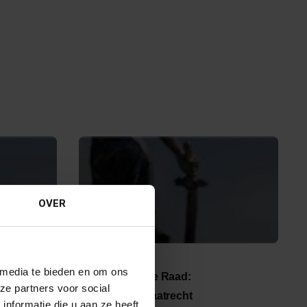
OVER
31 MEI 2024
 media te bieden en om ons
diciële
Uitspraak Hoge Raad:
ze partners voor social
erecht.
Overheidsprivaatrecht
nformatie die u aan ze heeft