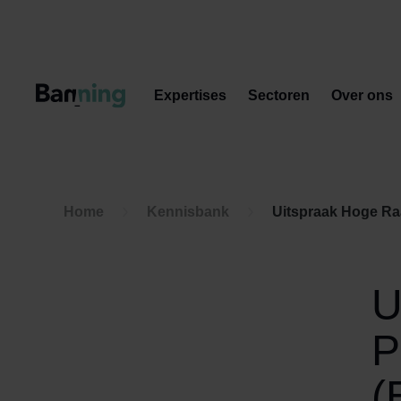
Skip to Content
Expertises
Sectoren
Over ons
Home
Kennisbank
Uitspraak Hoge Raa
U
P
(