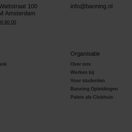
attstraat 100
info@banning.nl
M Amsterdam
00 80 00
Organisatie
ank
Over ons
Werken bij
Voor studenten
Banning Opleidingen
Paleis als Clubhuis