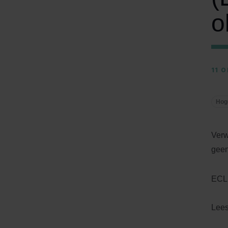
o
11 
Hog
Verw
geen
ECLI
Lee