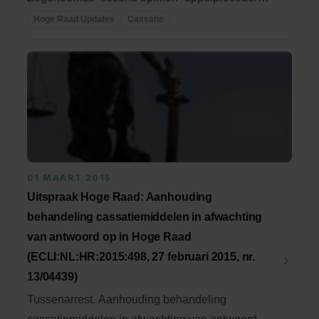
aan een daartegen ...
Hoge Raad Updates
Cassatie
01 MAART 2015
Uitspraak Hoge Raad: Aanhouding
behandeling cassatiemiddelen in afwachting
van antwoord op in Hoge Raad
(ECLI:NL:HR:2015:498, 27 februari 2015, nr.
13/04439)
Tussenarrest. Aanhouding behandeling