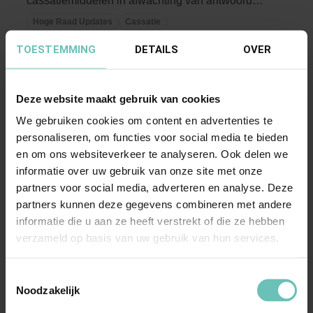
cassatiemiddelen in afwachting van antwoord
op in HR 13 ...
Hoge Raad Updates
Cassatie
TOESTEMMING
DETAILS
OVER
Deze website maakt gebruik van cookies
We gebruiken cookies om content en advertenties te
personaliseren, om functies voor social media te bieden
en om ons websiteverkeer te analyseren. Ook delen we
informatie over uw gebruik van onze site met onze
09 MAART 2017
partners voor social media, adverteren en analyse. Deze
Uitspraak Hoge Raad: Procesrecht
partners kunnen deze gegevens combineren met andere
(ECLI:NL:HR:2017:412, 10 maart 2017, nr.
informatie die u aan ze heeft verstrekt of die ze hebben
16/04091)
verzameld op basis van uw gebruik van hun services.
Cassatieprocesrecht. Beroep op niet-
Toestemmingsselectie
ontvankelijkheid van cassatieberoep wegens
Noodzakelijk
berusting (art. 400 ...
Hoge Raad Updates
Cassatie