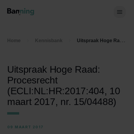
Skip to Content
Hoof
Home
Kennisbank
Uitspraak Hoge Raad: Procesrecht (ECLI:NL:HR:2017:404, 10 maart 2017, nr. 15/04488)
Uitspraak Hoge Raad:
Procesrecht
(ECLI:NL:HR:2017:404, 10
maart 2017, nr. 15/04488)
09 MAART 2017