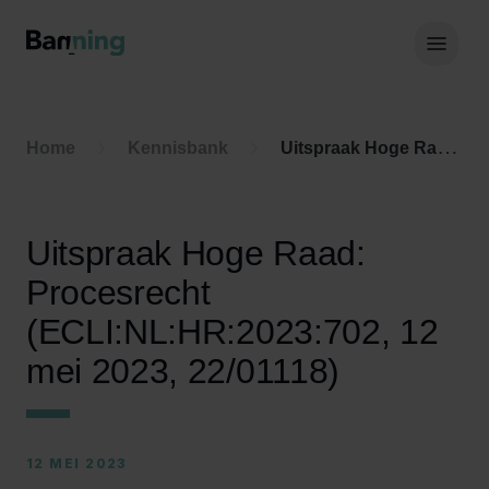
Skip to Content
Hoof
Home
Kennisbank
Uitspraak Hoge Raad: Procesrecht (ECLI:NL:HR:2023:702, 12 mei 2023, 22/01118)
Uitspraak Hoge Raad:
Procesrecht
(ECLI:NL:HR:2023:702, 12
mei 2023, 22/01118)
12 MEI 2023