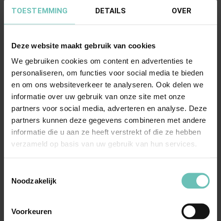
TOESTEMMING
DETAILS
OVER
Deze website maakt gebruik van cookies
We gebruiken cookies om content en advertenties te
personaliseren, om functies voor social media te bieden
en om ons websiteverkeer te analyseren. Ook delen we
24 FEBRUARI 2023
informatie over uw gebruik van onze site met onze
Uitspraak Hoge Raad: Prejudiciële vragen
partners voor social media, adverteren en analyse. Deze
(ECLI:NL:HR:2023:295, 24 februari 2023,
partners kunnen deze gegevens combineren met andere
22/02224)
informatie die u aan ze heeft verstrekt of die ze hebben
verzameld op basis van uw gebruik van hun services.
Onderlinge bijdrageplicht (draagplicht) van
hoofdelijke schuldenaren (art. 6:10 BW) in ...
Toestemmingsselectie
Hoge Raad Updates
Cassatie
Noodzakelijk
Voorkeuren