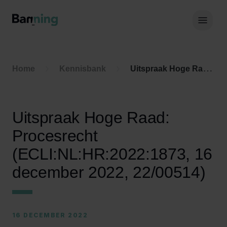
Skip to Content
Hoof
Home
Kennisbank
Uitspraak Hoge Raad: Procesrecht (ECLI:NL:HR:2022:1873, 16 december 2022, 22/00514)
Uitspraak Hoge Raad:
Procesrecht
(ECLI:NL:HR:2022:1873, 16
december 2022, 22/00514)
16 DECEMBER 2022