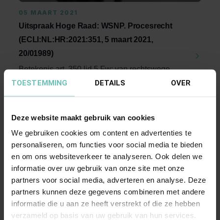
05 MAART 2021
Uitspraak Hoge Raad: WSNP. Procesrecht
(ECLI:NL:HR:2021:351, 5 maart 2021,
20/01989)
Betekenis art. 350 lid 5 Fw: van rechtswege
TOESTEMMING
DETAILS
OVER
faillissement? Mogelijkheid tot herstel
einduitspraak: ...
Hoge Raad Updates
Cassatie
Deze website maakt gebruik van cookies
We gebruiken cookies om content en advertenties te
personaliseren, om functies voor social media te bieden
en om ons websiteverkeer te analyseren. Ook delen we
informatie over uw gebruik van onze site met onze
partners voor social media, adverteren en analyse. Deze
partners kunnen deze gegevens combineren met andere
informatie die u aan ze heeft verstrekt of die ze hebben
09 APRIL 2021
verzameld op basis van uw gebruik van hun services.