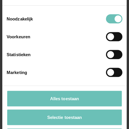
Uitspraak Hoge Raad: Goederenrecht.
Pandrecht (ECLI:NL:HR:2021:524, 9 april
Toestemmingsselectie
2021, 19/02952)
Noodzakelijk
Is rangwijziging bij pandrecht mogelijk? Analoge
toepassing van art. 3:262 lid 1 BW ...
Voorkeuren
Hoge Raad Updates
Cassatie
Statistieken
Marketing
Alles toestaan
23 DECEMBER 2022
Uitspraak Hoge Raad: Verjaring.
Selectie toestaan
Huwelijksvermogensrecht