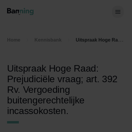
Skip to Content
Hoof
Home
Kennisbank
Uitspraak Hoge Raad: Prejudiciële vraag; art. 392 Rv. Vergoeding buitengerechtelijke incassokosten.
Uitspraak Hoge Raad:
Prejudiciële vraag; art. 392
Rv. Vergoeding
buitengerechtelijke
incassokosten.