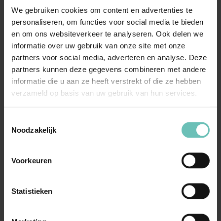
Uitspraak Hoge Raad: Alimentatie gewezen
We gebruiken cookies om content en advertenties te
echtgenoten. Samenleven in de zin van art.
personaliseren, om functies voor social media te bieden
1:160 BW; vereisten.
en om ons websiteverkeer te analyseren. Ook delen we
informatie over uw gebruik van onze site met onze
Klik hier voor de volledige uitspraak van de
partners voor social media, adverteren en analyse. Deze
Hoge Raad.
partners kunnen deze gegevens combineren met andere
Hoge Raad Updates
Cassatie
informatie die u aan ze heeft verstrekt of die ze hebben
verzameld op basis van uw gebruik van hun services.
Toestemmingsselectie
Noodzakelijk
Voorkeuren
28 JANUARI 2013
Statistieken
Werkgever vergist zich 1 dag: voor wiens
rekening en risico?