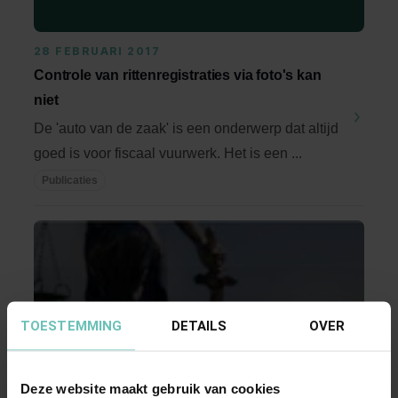
28 FEBRUARI 2017
Controle van rittenregistraties via foto's kan
niet
De 'auto van de zaak' is een onderwerp dat altijd
goed is voor fiscaal vuurwerk. Het is een ...
Publicaties
TOESTEMMING
DETAILS
OVER
13 NOVEMBER 2013
Deze website maakt gebruik van cookies