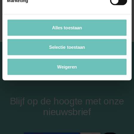
Marketing
Hét kenmerk van de arbeidsovereenkomst voor
bepaalde tijd is dat deze na het verstrijken van
de ...
Publicaties
Arbeidsrecht
Alles toestaan
Selectie toestaan
Weigeren
Blijf op de hoogte met onze
nieuwsbrief