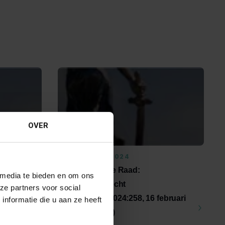
OVER
16 FEBRUARI 2024
esrecht
Uitspraak Hoge Raad:
 media te bieden en om ons
uni
Verzekeringsrecht
ze partners voor social
(ECLI:NL:HR:2024:258, 16 februari
nformatie die u aan ze heeft
2024, 22/03274)
verzoek