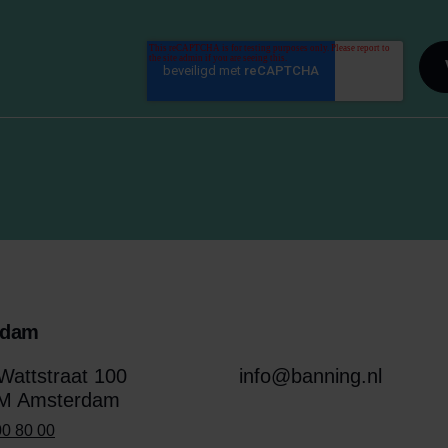
rdam
attstraat 100
info@banning.nl
M Amsterdam
00 80 00