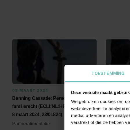
TOESTEMMING
08 MAART 2024
19 JANUAR
Deze website maakt gebruik
Banning Cassatie: Personen- en
Uitspraak 
We gebruiken cookies om cont
familierecht (ECLI:NL:HR:2024:330,
(ECLI:NL:H
websiteverkeer te analyseren
8 maart 2024, 23/01824)
2024, 22/0
media, adverteren en analys
verstrekt of die ze hebben v
Partneralimentatie.
Art. 401a R