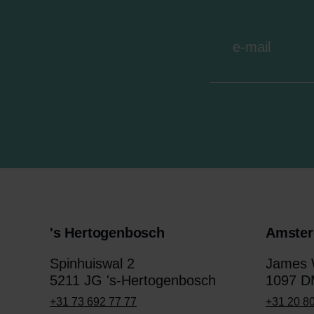
's Hertogenbosch
Amste
Spinhuiswal 2
James W
5211 JG 's-Hertogenbosch
1097 D
+31 73 692 77 77
+31 20 8