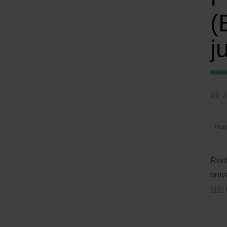
(
j
28 
Hog
Rech
ontv
hier