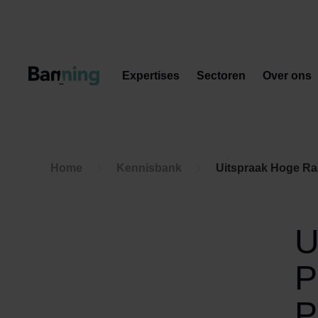
Skip to Content
Expertises
Sectoren
Over ons
Home
Kennisbank
Uitspraak Hoge Raa
U
P
P