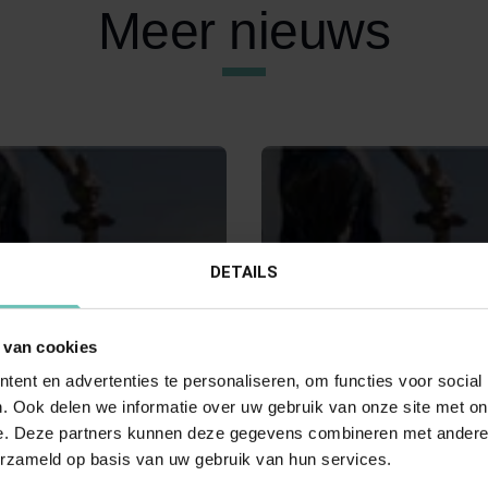
Meer nieuws
DETAILS
I 2024
21 JUNI 2024
 van cookies
Hoge Raad: Procesrecht
Uitspraak Hoge Raad: Proc
ent en advertenties te personaliseren, om functies voor social
R:2024:57, 19 januari
(ECLI:NL:HR:2024:918, 21 j
. Ook delen we informatie over uw gebruik van onze site met on
3243)
2024, 23/04892)
e. Deze partners kunnen deze gegevens combineren met andere i
erzameld op basis van uw gebruik van hun services.
v. Octrooizaak.
Beroep tegen beslissing op 