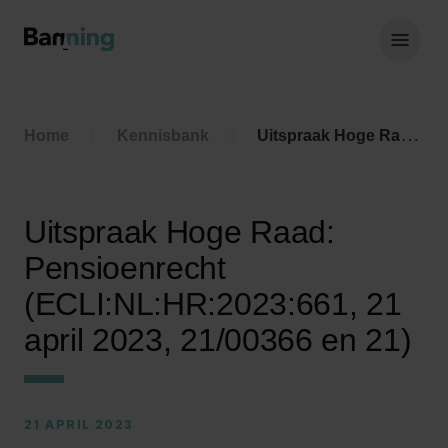
Skip to Content
Hoof
Home
Kennisbank
Uitspraak Hoge Raad: Pensioenrecht (ECLI:NL:HR:2023:661, 21 april 2023, 21/00366 en 21)
Uitspraak Hoge Raad:
Pensioenrecht
(ECLI:NL:HR:2023:661, 21
april 2023, 21/00366 en 21)
21 APRIL 2023