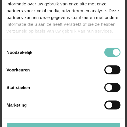
informatie over uw gebruik van onze site met onze
partners voor social media, adverteren en analyse. Deze
partners kunnen deze gegevens combineren met andere
informatie die u aan ze heeft verstrekt of die ze hebben
verzameld op basis van uw gebruik van hun services.
Toestemmingsselectie
Noodzakelijk
19 MAART 2021
Uitspraak Hoge Raad: Personen- en familie-
Voorkeuren
erfrecht. Kinderalimentatie
(ECLI:NL:HR:2021:422, 19 maart 2021,
Statistieken
20/01030)
Wijziging overeenkomst kinderalimentatie
Marketing
wegens grove miskenning wettelijke maatstaven
(art. 1:401 ...
Hoge Raad Updates
Cassatie