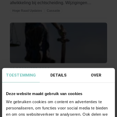
afwikkeling bij echtscheiding. Wijzigingen
huwelijkse ...
Hoge Raad Updates
Cassatie
20 DECEMBER 2024
TOESTEMMING
DETAILS
OVER
Uitspraak Hoge Raad: Personen- en
familierecht (ECLI:NL:HR:2024:1895, 20
december 2024, 24/00475)
Deze website maakt gebruik van cookies
Jeugdzaak. Wijziging hoofdverblijfplaats
We gebruiken cookies om content en advertenties te
kinderen die bij moeder verblijven door voogd.
personaliseren, om functies voor social media te bieden
Vervangende ...
en om ons websiteverkeer te analyseren. Ook delen we
Hoge Raad Updates
Cassatie