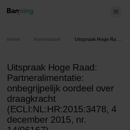
Skip to Content
Hoof
Home
Kennisbank
Uitspraak Hoge Raad: Partneralimentatie: onbegrijpelijk oordeel over draagkracht (ECLI:NL:HR:2015:3478, 4 december 2015, nr. 14/06167)
Uitspraak Hoge Raad:
Partneralimentatie:
onbegrijpelijk oordeel over
draagkracht
(ECLI:NL:HR:2015:3478, 4
december 2015, nr.