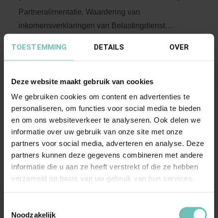
Partneralimentatie. Waardering van
inkomensverklaringen van Belastingdienst
Caribisch Nederland. ...
Hoge Raad Updates
Cassatie
TOESTEMMING
DETAILS
OVER
Deze website maakt gebruik van cookies
We gebruiken cookies om content en advertenties te
personaliseren, om functies voor social media te bieden
en om ons websiteverkeer te analyseren. Ook delen we
informatie over uw gebruik van onze site met onze
partners voor social media, adverteren en analyse. Deze
02 MAART 2017
partners kunnen deze gegevens combineren met andere
Uitspraak Hoge Raad: Kinderalimentatie
informatie die u aan ze heeft verstrekt of die ze hebben
(ECLI:NL:HR:2017:360, 3 maart 2017, nr.
verzameld op basis van uw gebruik van hun services.
16/02022)
Toestemmingsselectie
Personen- en familie-erfrecht. Kinderalimentatie.
Noodzakelijk