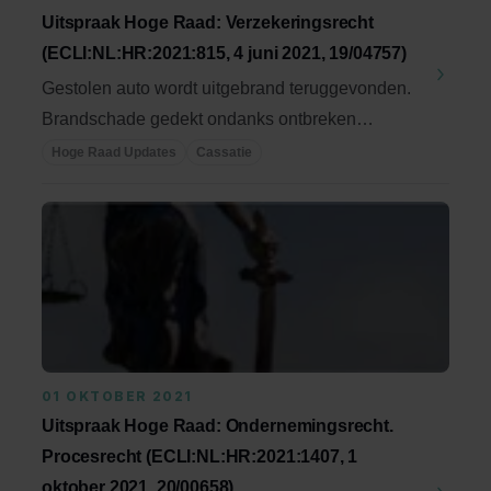
Uitspraak Hoge Raad: Verzekeringsrecht
(ECLI:NL:HR:2021:815, 4 juni 2021, 19/04757)
Gestolen auto wordt uitgebrand teruggevonden.
Brandschade gedekt ondanks ontbreken
dekking voor aan ...
Hoge Raad Updates
Cassatie
01 OKTOBER 2021
Uitspraak Hoge Raad: Ondernemingsrecht.
Procesrecht (ECLI:NL:HR:2021:1407, 1
oktober 2021, 20/00658)