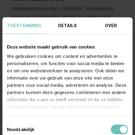
Uitkoopprocedure (art. 2:92a BW). Verstekarrest
tegen de gezamenlijke andere aandeelhouders;
TOESTEMMING
DETAILS
OVER
...
Hoge Raad Updates
Cassatie
Deze website maakt gebruik van cookies
We gebruiken cookies om content en advertenties te
personaliseren, om functies voor social media te bieden
en om ons websiteverkeer te analyseren. Ook delen we
informatie over uw gebruik van onze site met onze
partners voor social media, adverteren en analyse. Deze
partners kunnen deze gegevens combineren met andere
04 JUNI 2021
informatie die u aan ze heeft verstrekt of die ze hebben
Uitspraak Hoge Raad: Prejudiciële procedure.
verzameld op basis van uw gebruik van hun services.
Faillissementsrecht (ECLI:NL:HR:2021:833, 4
juni 2021, 20/02961)
Toestemmingsselectie
Zijn schulden die voortvloeien uit
Noodzakelijk