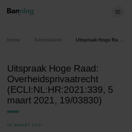
Skip to Content
Hoof
Home
Kennisbank
Uitspraak Hoge Raad: Overheidsprivaatrecht (ECLI:NL:HR:2021:339, 5 maart 2021, 19/03830)
Uitspraak Hoge Raad:
Overheidsprivaatrecht
(ECLI:NL:HR:2021:339, 5
maart 2021, 19/03830)
05 MAART 2021