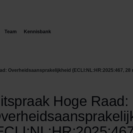
Team
Kennisbank
d: Overheidsaansprakelijkheid (ECLI:NL:HR:2025:467, 28 m
itspraak Hoge Raad:
verheidsaansprakelij
ECLI:NL:HR:2025:467