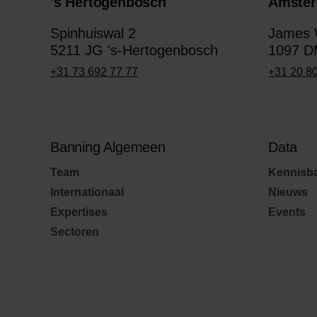
's Hertogenbosch
Amste
Spinhuiswal 2
James W
5211 JG 's-Hertogenbosch
1097 D
+31 73 692 77 77
+31 20 8
Banning Algemeen
Data
Team
Kennisb
Internationaal
Nieuws
Expertises
Events
Sectoren