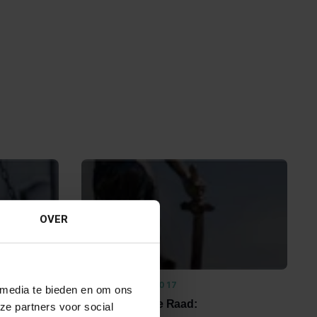
OVER
12 OKTOBER 2017
 media te bieden en om ons
Uitspraak Hoge Raad:
ze partners voor social