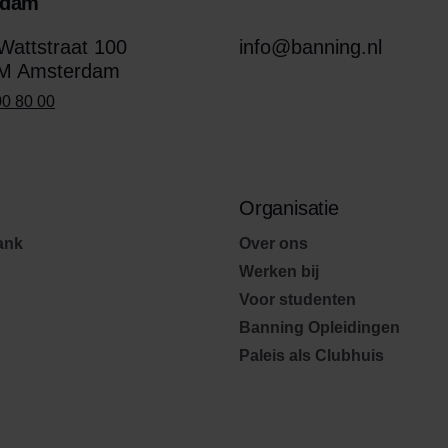
rdam
attstraat 100
info@banning.nl
M Amsterdam
00 80 00
Organisatie
ank
Over ons
Werken bij
Voor studenten
Banning Opleidingen
Paleis als Clubhuis