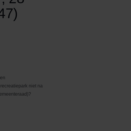
47)
 en
ecreatiepark niet na
gemeenteraad)?