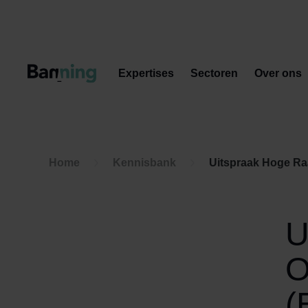
Skip to Content
Expertises
Sectoren
Over ons
Home
Kennisbank
Uitspraak Hoge Raa
U
O
(