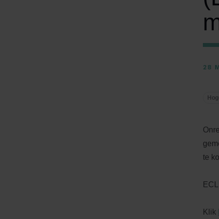
m
28 
Hog
Onre
geme
te k
ECLI
Klik