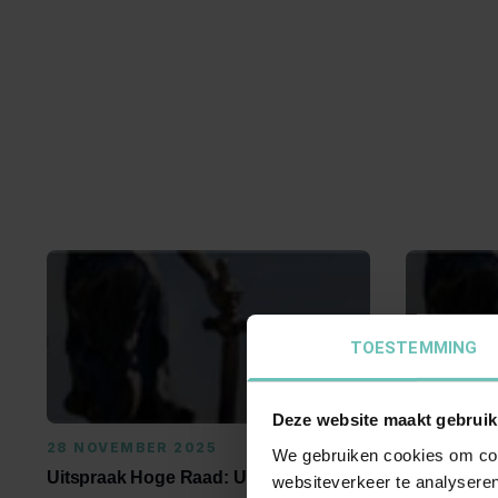
TOESTEMMING
Deze website maakt gebruik
28 NOVEMBER 2025
24 SEPTE
We gebruiken cookies om cont
Uitspraak Hoge Raad: Unierecht.
Uitspraak 
websiteverkeer te analyseren