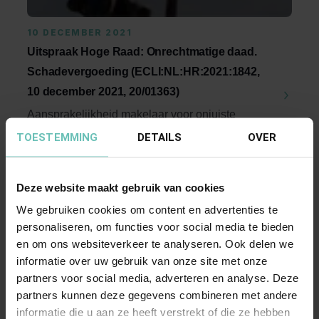
10 DECEMBER 2021
Uitspraak Hoge Raad: Onrechtmatige daad.
Schadevergoeding (ECLI:NL:HR:2021:1842,
10 december 2021, 20/01363)
Aansprakelijkheid makelaar voor onjuiste
informatie over woonoppervlakte woning.
TOESTEMMING
DETAILS
OVER
Bepalen omvang van ...
Hoge Raad Updates
Cassatie
Deze website maakt gebruik van cookies
We gebruiken cookies om content en advertenties te
personaliseren, om functies voor social media te bieden
en om ons websiteverkeer te analyseren. Ook delen we
informatie over uw gebruik van onze site met onze
partners voor social media, adverteren en analyse. Deze
partners kunnen deze gegevens combineren met andere
informatie die u aan ze heeft verstrekt of die ze hebben
08 SEPTEMBER 2016