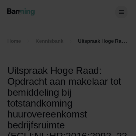
Skip to Content
Hoof
Home
Kennisbank
Uitspraak Hoge Raad: Opdracht aan makelaar tot bemiddeling bij totstandkoming huurovereenkomst bedrijfsruimte (ECLI:NL:HR:2016:2993, 23 december 2016, nr. 15/04699)
Uitspraak Hoge Raad:
Opdracht aan makelaar tot
bemiddeling bij
totstandkoming
huurovereenkomst
bedrijfsruimte