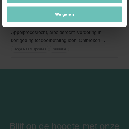
geding tot doorbetaling loon
Weigeren
(ECLI:NL:HR:2016:661, 15 april 2016, nr.
14/06323)
Appelprocesrecht, arbeidsrecht. Vordering in
kort geding tot doorbetaling loon. Ontbreken ...
Hoge Raad Updates
Cassatie
Blijf op de hoogte met onze