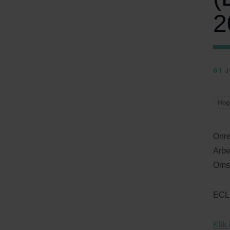
2
01 
Hog
Onre
Arbe
Omst
ECLI
Klik 