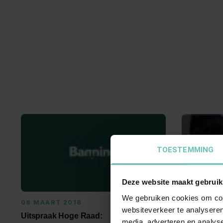
TOESTEMMING
Deze website maakt gebruik
We gebruiken cookies om cont
08 MAART 2018
09 JUNI 2
websiteverkeer te analyseren
Uitspraak Hoge Raad:
Uitspraak 
media, adverteren en analys