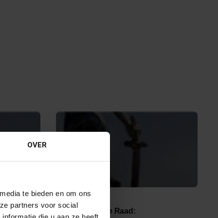
OVER
 media te bieden en om ons
12 APRIL 2024
ze partners voor social
eng
Uitspraak Hoge Raad:
nformatie die u aan ze heeft