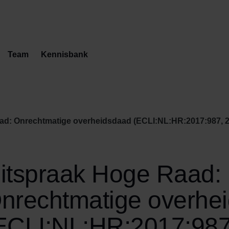
Team
Kennisbank
d: Onrechtmatige overheidsdaad (ECLI:NL:HR:2017:987, 2 j
itspraak Hoge Raad:
nrechtmatige overhe
ECLI:NL:HR:2017:987,