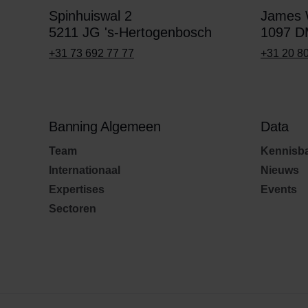
Spinhuiswal 2
James W
5211 JG 's-Hertogenbosch
1097 D
+31 73 692 77 77
+31 20 8
Banning Algemeen
Data
Team
Kennisb
Internationaal
Nieuws
Expertises
Events
Sectoren