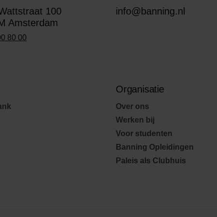
attstraat 100
info@banning.nl
M Amsterdam
00 80 00
Organisatie
ank
Over ons
Werken bij
Voor studenten
Banning Opleidingen
Paleis als Clubhuis