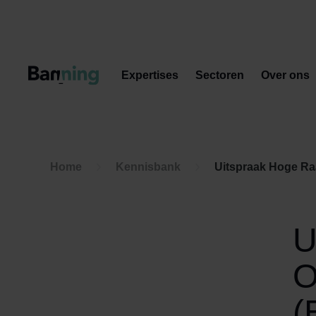
Skip to Content
Expertises
Sectoren
Over ons
Home
Kennisbank
Uitspraak Hoge Raa
U
O
(