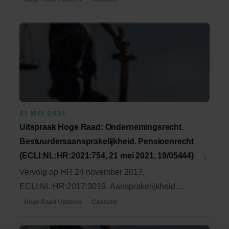
21 MEI 2021
Uitspraak Hoge Raad: Ondernemingsrecht.
Bestuurdersaansprakelijkheid. Pensioenrecht
(ECLI:NL:HR:2021:754, 21 mei 2021, 19/05444)
Vervolg op HR 24 november 2017,
ECLI:NL:HR:2017:3019. Aansprakelijkheid
(gewezen) bestuurder voor ...
Hoge Raad Updates
Cassatie