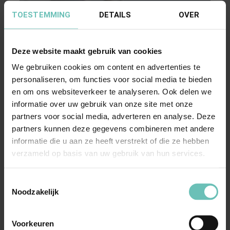
TOESTEMMING
DETAILS
OVER
Deze website maakt gebruik van cookies
We gebruiken cookies om content en advertenties te
personaliseren, om functies voor social media te bieden
28 MAART 2016
en om ons websiteverkeer te analyseren. Ook delen we
Uitspraak Hoge Raad: Tweede hoger beroep
informatie over uw gebruik van onze site met onze
ontvankelijk? (ECLI:NL:HR:2016:505, 25 maart
partners voor social media, adverteren en analyse. Deze
partners kunnen deze gegevens combineren met andere
2016, nr. 14/06296)
informatie die u aan ze heeft verstrekt of die ze hebben
Appelprocesrecht. Tweede hoger beroep
verzameld op basis van uw gebruik van hun services.
ontvankelijk? HR 9 juli 1999,
ECLI:NL:HR:1999:ZC2953, NJ ...
Hoge Raad Updates
Cassatie
Toestemmingsselectie
Noodzakelijk
Voorkeuren