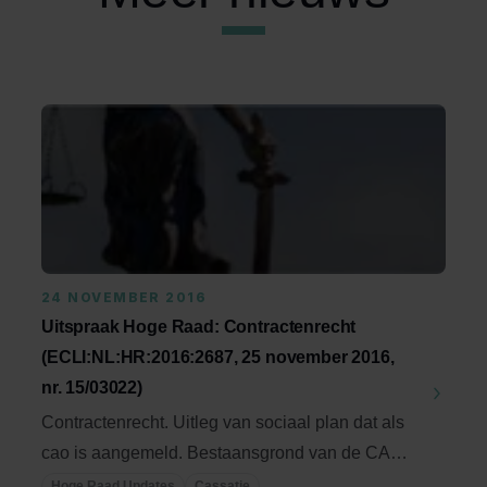
24 NOVEMBER 2016
Uitspraak Hoge Raad: Contractenrecht
(ECLI:NL:HR:2016:2687, 25 november 2016,
nr. 15/03022)
Contractenrecht. Uitleg van sociaal plan dat als
cao is aangemeld. Bestaansgrond van de CAO-
norm ...
Hoge Raad Updates
Cassatie