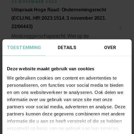
03 NOVEMBER 2023
Uitspraak Hoge Raad: Ondernemingsrecht
(ECLI:NL:HR:2023:1514, 3 november 2023,
22/04443)
Medezeggenschapsrecht. Wet op de
ondernemingsraden. Valt elk voorgenomen
TOESTEMMING
DETAILS
OVER
besluit tot groepsgewijs ...
Hoge Raad Updates
Cassatie
Deze website maakt gebruik van cookies
We gebruiken cookies om content en advertenties te
personaliseren, om functies voor social media te bieden
en om ons websiteverkeer te analyseren. Ook delen we
informatie over uw gebruik van onze site met onze
partners voor social media, adverteren en analyse. Deze
partners kunnen deze gegevens combineren met andere
24 NOVEMBER 2023
informatie die u aan ze heeft verstrekt of die ze hebben
verzameld op basis van uw gebruik van hun services.
Uitspraak Hoge Raad: Internationaal