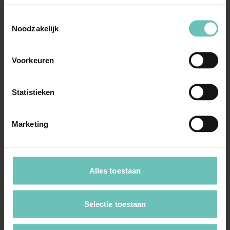
privaatrecht; huwelijksvermogensrecht
Toestemmingsselectie
(ECLI:NL:HR:2023:1630, 24 november 2023,
Noodzakelijk
22/04789)
Onbegrijpelijk oordeel hof over inhoud van recht
Voorkeuren
van Confederatie Servië en Montenegro? Art. 79
lid ...
Hoge Raad Updates
Cassatie
Statistieken
Marketing
Alles toestaan
17 NOVEMBER 2023
Selectie toestaan
Banning Cassatie: Verbintenissenrecht
(ECLI:NL:HR:2023:1571, 17 november 2023,