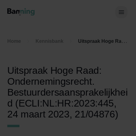
Skip to Content
Hoof
Home
Kennisbank
Uitspraak Hoge Raad: Ondernemingsrecht. Bestuurdersaansprakelijkheid (ECLI:NL:HR:2023:445, 24 maart 2023, 21/04876)
Uitspraak Hoge Raad:
Ondernemingsrecht.
Bestuurdersaansprakelijkhei
d (ECLI:NL:HR:2023:445,
24 maart 2023, 21/04876)