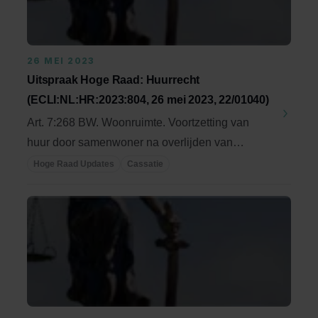
26 MEI 2023
Uitspraak Hoge Raad: Huurrecht
(ECLI:NL:HR:2023:804, 26 mei 2023, 22/01040)
Art. 7:268 BW. Woonruimte. Voortzetting van
huur door samenwoner na overlijden van
huurder. ...
Hoge Raad Updates
Cassatie