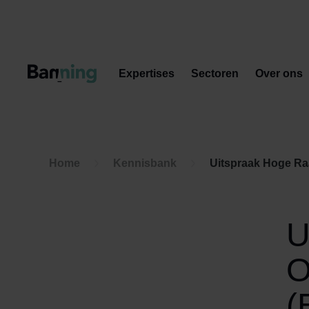
Skip to Content
Expertises
Sectoren
Over ons
Home
Kennisbank
Uitspraak Hoge Ra
U
O
(