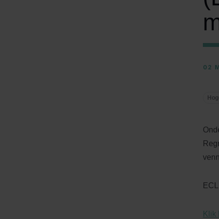
m
02 
Hog
Onde
Regr
venn
ECLI
Klik 