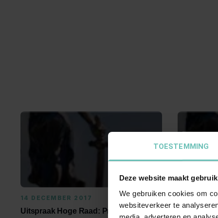
TOESTEMMING
Deze website maakt gebruik
We gebruiken cookies om cont
14 DECEMBER 2017
02 MAART
websiteverkeer te analyseren
Uitspraak Hoge Raad: Procesrecht
Uitspraak 
media, adverteren en analys