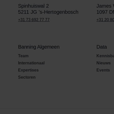
Spinhuiswal 2
James W
5211 JG 's-Hertogenbosch
1097 D
+31 73 692 77 77
+31 20 8
Banning Algemeen
Data
Team
Kennisb
Internationaal
Nieuws
Expertises
Events
Sectoren