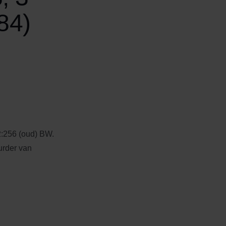
84)
2:256 (oud) BW.
urder van