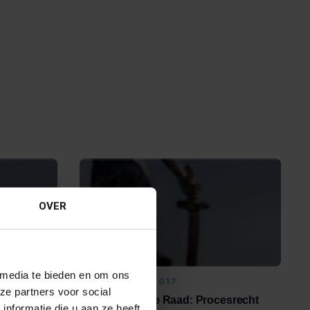
OVER
 media te bieden en om ons
23 FEBRUARI 2017
ze partners voor social
Uitspraak Hoge Raad: Procesrecht
nformatie die u aan ze heeft