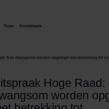
Team
Kennisbank
som worden opgelegd met betrekking tot veroordeling tot medewerking aan teruglevering onroerend
itspraak Hoge Raad:
wangsom worden opg
et betrekking tot