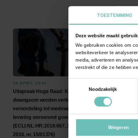
TOESTEMMING
Deze website maakt gebruik
We gebruiken cookies om cont
websiteverkeer te analyseren
media, adverteren en analys
verstrekt of die ze hebben v
Toestemmingsselectie
14 APRIL 2016
18 FEBRUA
Noodzakelijk
Uitspraak Hoge Raad: Kan
Uitspraak
dwangsom worden verbonden aan
veroordeli
veroordeling tot medewerking aan
veroordeeld
levering onroerend goed
mogelijke 
(ECLI:NL:HR:2016:667, 15 april
hoofdveroo
Weigeren
2016, nr. 15/01376)
(ECLI:NL:H