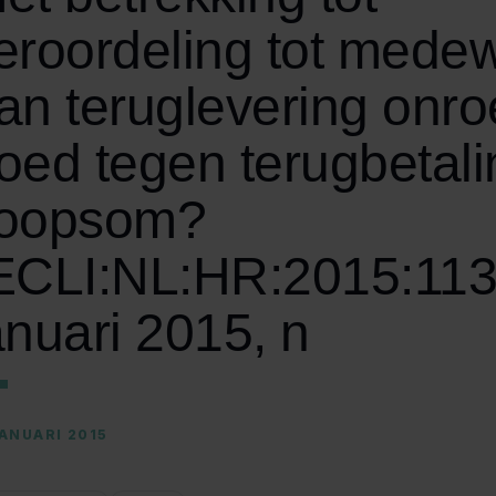
eroordeling tot mede
an teruglevering onr
oed tegen terugbetali
oopsom?
ECLI:NL:HR:2015:113
anuari 2015, n
JANUARI 2015