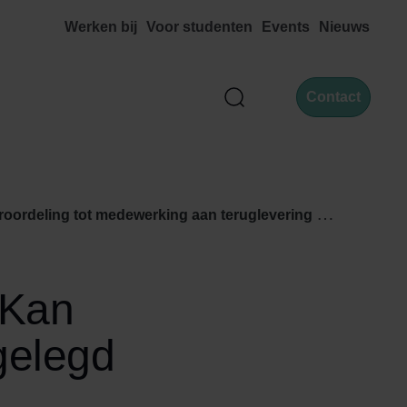
Werken bij
Voor studenten
Events
Nieuws
Contact
Zoek
 goed tegen terugbetaling koopsom? (ECLI:NL:HR:2015:113, 23 januari 2015, n
 Kan
elegd