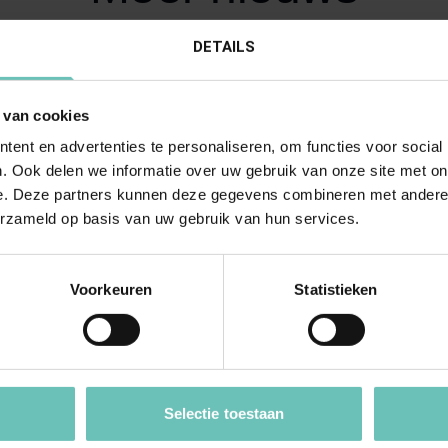
DETAILS
 van cookies
ent en advertenties te personaliseren, om functies voor social
. Ook delen we informatie over uw gebruik van onze site met on
e. Deze partners kunnen deze gegevens combineren met andere i
erzameld op basis van uw gebruik van hun services.
RI 2015
12 DECEMBER 2019
Voorkeuren
Statistieken
 Hoge Raad: Nakoming
Uitspraak Hoge Raad: Proce
ng onmogelijk? Heeft
Opheffing dwangsom. Art. 
e redelijkerwijze al het
(ECLI:NL:HR:2019:1941, 13
gedaan om aan
december 2019, 18-03716)
rdeling te voldoen?
Is het de dwangsomrechter
Selectie toestaan
R:2015:396, 20 februari
toegestaan om de dwangsom 