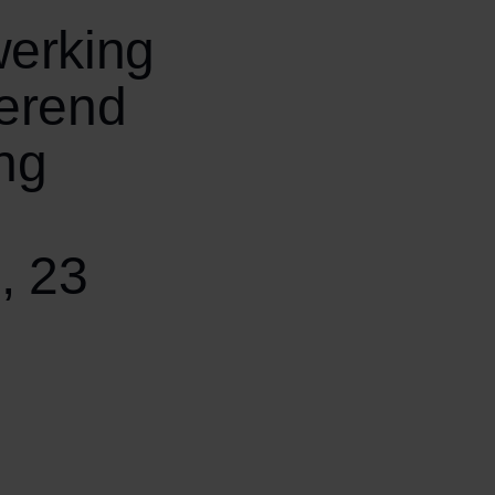
werking
oerend
ng
, 23