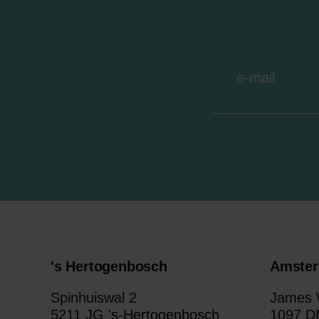
's Hertogenbosch
Amste
Spinhuiswal 2
James W
5211 JG 's-Hertogenbosch
1097 D