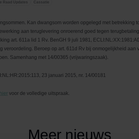
e Raad Updates
Cassatie
gsommen. Kan dwangsom worden opgelegd met betrekking tot 
werking aan teruglevering onroerend goed tegen terugbetali
kking art. 611a lid 1 Rv. BenGH 9 juli 1981, ECLI:NL:XX:1981:
eg veroordeling. Beroep op art. 611d Rv bij onmogelijkheid aan 
oen. Samenhang met 14/00365 (vrijwaringszaak).
:NL:HR:2015:113, 23 januari 2015, nr. 14/00181
hier
voor de volledige uitspraak.
Meer nieuws