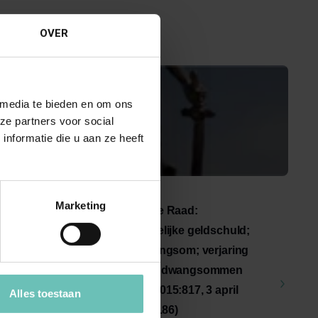
OVER
 media te bieden en om ons
ze partners voor social
nformatie die u aan ze heeft
05 APRIL 2015
Marketing
srecht.
Uitspraak Hoge Raad:
611d Rv
Bestuursrechtelijke geldschuld;
last onder dwangsom; verjaring
van verbeurde dwangsommen
(ECLI:NL:HR:2015:817, 3 april
Alles toestaan
2015, nr. 14/00186)
op te