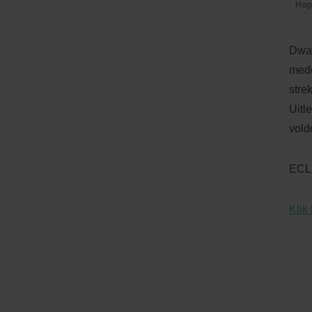
Hog
Dwan
mede
stre
Uitl
vold
ECLI
Klik 