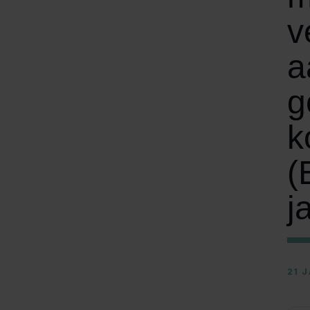
v
a
g
k
(
j
21 