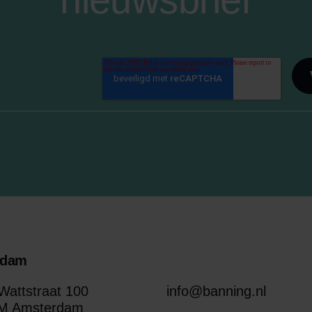
rdam
attstraat 100
info@banning.nl
M Amsterdam