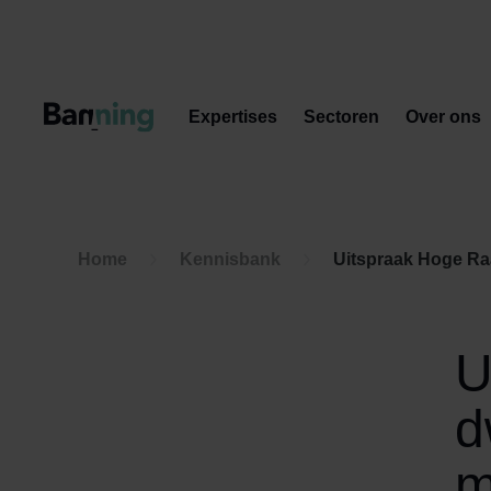
Skip to Content
Expertises
Sectoren
Over ons
Home
Kennisbank
Uitspraak Hoge Raad: Kan dwang
U
d
m