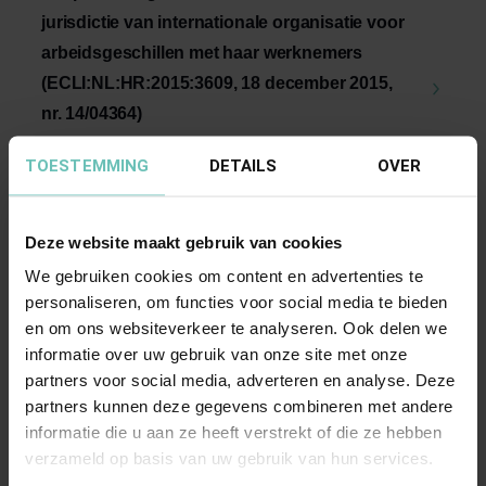
jurisdictie van internationale organisatie voor
arbeidsgeschillen met haar werknemers
(ECLI:NL:HR:2015:3609, 18 december 2015,
nr. 14/04364)
Internationaal publiekrecht. Immuniteit van
TOESTEMMING
DETAILS
OVER
jurisdictie van internationale organisatie
(European ...
Hoge Raad Updates
Cassatie
Deze website maakt gebruik van cookies
We gebruiken cookies om content en advertenties te
personaliseren, om functies voor social media te bieden
en om ons websiteverkeer te analyseren. Ook delen we
informatie over uw gebruik van onze site met onze
partners voor social media, adverteren en analyse. Deze
partners kunnen deze gegevens combineren met andere
informatie die u aan ze heeft verstrekt of die ze hebben
22 NOVEMBER 2018
verzameld op basis van uw gebruik van hun services.
Uitspraak Hoge Raad: Arbeidsrecht. IPR