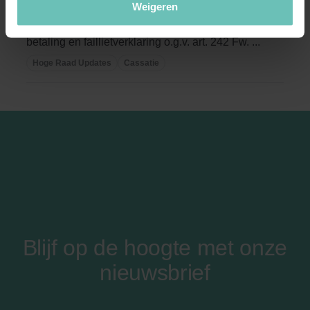
17/02153)
Weigeren
Insolventierecht. Intrekking surseance van
betaling en faillietverklaring o.g.v. art. 242 Fw. ...
Hoge Raad Updates
Cassatie
Blijf op de hoogte met onze
nieuwsbrief