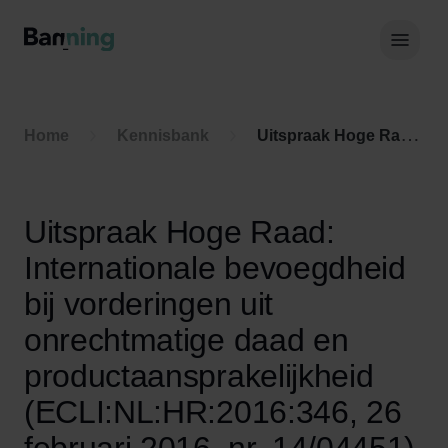
Skip to Content
Hoof
Home
Kennisbank
Uitspraak Hoge Raad: Internationale bevoegdheid bij vorderingen uit onrechtmatige daad en productaansprakelijkheid (ECLI:NL:HR:2016:346, 26 februari 2016, nr. 14/04451)
Uitspraak Hoge Raad:
Internationale bevoegdheid
bij vorderingen uit
onrechtmatige daad en
productaansprakelijkheid
(ECLI:NL:HR:2016:346, 26