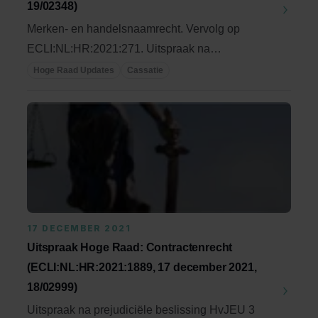
19/02348)
Merken- en handelsnaamrecht. Vervolg op
ECLI:NL:HR:2021:271. Uitspraak na
prejudiciële procedure ...
Hoge Raad Updates
Cassatie
17 DECEMBER 2021
Uitspraak Hoge Raad: Contractenrecht
(ECLI:NL:HR:2021:1889, 17 december 2021,
18/02999)
Uitspraak na prejudiciële beslissing HvJEU 3