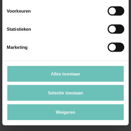
Voorkeuren
Statistieken
Marketing
05 FEBRUARI 2021
Uitspraak Hoge Raad: Procesrecht.
Alles toestaan
Verbintenissenrecht (ECLI:NL:HR:2021:177, 5
februari 2021, 19/04182)
Selectie toestaan
Art. 3:51 lid 2 BW. Rechtsvordering tot
vernietiging van koopovereenkomst; had het hof
Weigeren
de ...
Hoge Raad Updates
Cassatie