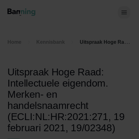
Skip to Content
Hoof
Home
Kennisbank
Uitspraak Hoge Raad: Intellectuele eigendom. Merken- en handelsnaamrecht (ECLI:NL:HR:2021:271, 19 februari 2021, 19/02348)
Uitspraak Hoge Raad:
Intellectuele eigendom.
Merken- en
handelsnaamrecht
(ECLI:NL:HR:2021:271, 19
februari 2021, 19/02348)