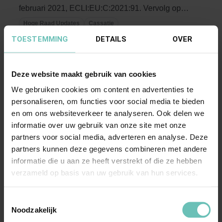
februari 2021, ECLI:EU:C:2021:91. Vervolg op
HR 13 ...
Hoge Raad Updates
Cassatie
TOESTEMMING
DETAILS
OVER
Deze website maakt gebruik van cookies
We gebruiken cookies om content en advertenties te
personaliseren, om functies voor social media te bieden
en om ons websiteverkeer te analyseren. Ook delen we
informatie over uw gebruik van onze site met onze
13 MAART 2020
partners voor social media, adverteren en analyse. Deze
Uitspraak Hoge Raad: Arbeidsrecht
partners kunnen deze gegevens combineren met andere
informatie die u aan ze heeft verstrekt of die ze hebben
(ECLI:NL:HR:2020:418, 13 maart 2020, 19-
verzameld op basis van uw gebruik van hun services.
00525)
Vervolg van HR 30 maart 2018,
Toestemmingsselectie
ECLI:NL:HR:2018:484. Ontslag op staande voet,
Noodzakelijk
door kantonrechter en ...
Hoge Raad Updates
Cassatie